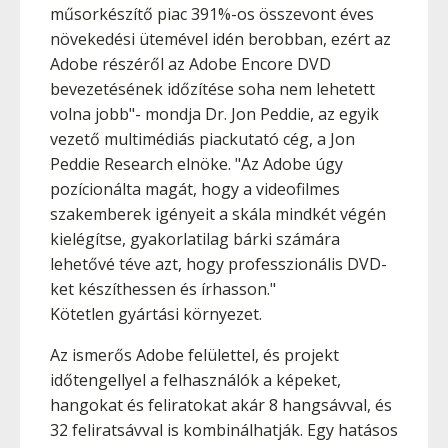
műsorkészítő piac 391%-os összevont éves
növekedési ütemével idén berobban, ezért az
Adobe részéről az Adobe Encore DVD
bevezetésének időzítése soha nem lehetett
volna jobb"- mondja Dr. Jon Peddie, az egyik
vezető multimédiás piackutató cég, a Jon
Peddie Research elnöke. "Az Adobe úgy
pozícionálta magát, hogy a videofilmes
szakemberek igényeit a skála mindkét végén
kielégítse, gyakorlatilag bárki számára
lehetővé téve azt, hogy professzionális DVD-
ket készíthessen és írhasson."
Kötetlen gyártási környezet.
Az ismerős Adobe felülettel, és projekt
időtengellyel a felhasználók a képeket,
hangokat és feliratokat akár 8 hangsávval, és
32 feliratsávval is kombinálhatják. Egy hatásos