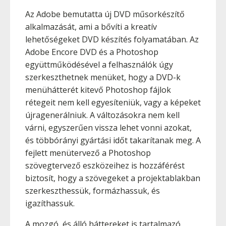
Az Adobe bemutatta új DVD műsorkészítő
alkalmazását, ami a bővíti a kreatív
lehetőségeket DVD készítés folyamatában. Az
Adobe Encore DVD és a Photoshop
együttműködésével a felhasználók úgy
szerkeszthetnek menüket, hogy a DVD-k
menühátterét kitevő Photoshop fájlok
rétegeit nem kell egyesíteniük, vagy a képeket
újragenerálniuk. A változásokra nem kell
várni, egyszerűen vissza lehet vonni azokat,
és többórányi gyártási időt takarítanak meg. A
fejlett menütervező a Photoshop
szövegtervező eszközeihez is hozzáférést
biztosít, hogy a szövegeket a projektablakban
szerkeszthessük, formázhassuk, és
igazíthassuk.
A mozgó, és álló háttereket is tartalmazó,