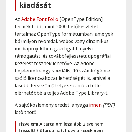
kiadását
Az
Adobe Font Folio
[OpenType Edition]
termék több, mint 2000 betűkészletet
tartalmaz OpenType formátumban, amelyek
bármilyen nyomdai, webes vagy dinamikus
médiaprojektben gazdagabb nyelvi
támogatást, és továbbfejlesztett tipográfiai
kezelést tesznek lehetővé. Az Adobe
bejelentette egy speciális, 10 számítógépre
szóló licencváltozat lehetőségét is, amivel a
kisebb tervezőműhelyek számára tette
elérhetőbbé a teljes Adobe Type Library-t.
A sajtóközlemény eredeti anyaga
innen
(PDF)
letölthető.
Figyelem! A tartalom legalább 2 éve nem
frissült! Előfordulhat, hogy a képek nem