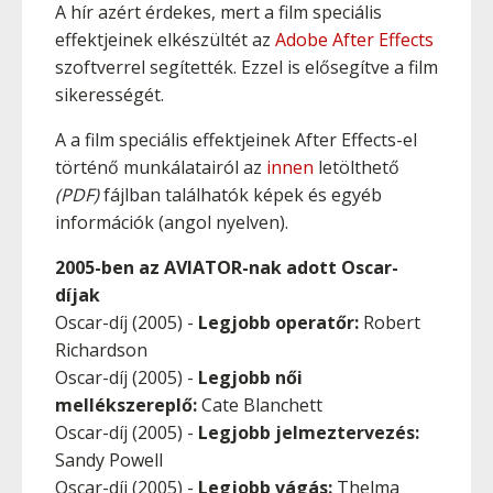
A hír azért érdekes, mert a film speciális
effektjeinek elkészültét az
Adobe After Effects
szoftverrel segítették. Ezzel is elősegítve a film
sikerességét.
A a film speciális effektjeinek After Effects-el
történő munkálatairól az
innen
letölthető
(PDF)
fájlban találhatók képek és egyéb
információk (angol nyelven).
2005-ben az AVIATOR-nak adott Oscar-
díjak
Oscar-díj (2005) -
Legjobb operatőr:
Robert
Richardson
Oscar-díj (2005) -
Legjobb női
mellékszereplő:
Cate Blanchett
Oscar-díj (2005) -
Legjobb jelmeztervezés:
Sandy Powell
Oscar-díj (2005) -
Legjobb vágás:
Thelma