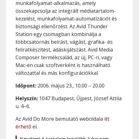
munkafolyamat-alkalmazás, amely
összekapcsolja az integrált médiatartalom-
kezelést, munkafolyamat-automatizációt és
biztonsági ellenőrzést. Az Avid Thunder
Station egy csomagban kombinálja a
többcsatornás beírást, vágást, grafika- és
feliratkészítést, adáskijátszást. Avid Media
Composer termékcsalád, az új, PC-n, vagy
Mac-en csak szoftverként is használható
változattal és más konfigurációkkal.
Időpont:
2006. május 23., 10.00 – 20.00
Helyszín:
1047 Budapest, Újpest, József Attila
u. 4–6.
Az Avid Do More bemutató weboldala
itt
érhető
el.
Figyelem! A tartalom legalább 2 éve nem