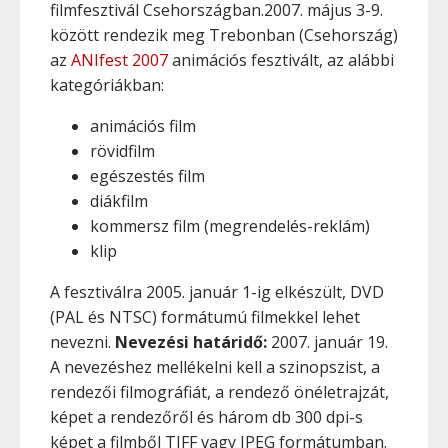
filmfesztivál Csehországban.2007. május 3-9.
között rendezik meg Trebonban (Csehország)
az
ANIfest 2007
animációs fesztivált, az alábbi
kategóriákban:
animációs film
rövidfilm
egészestés film
diákfilm
kommersz film (megrendelés-reklám)
klip
A fesztiválra 2005. január 1-ig elkészült, DVD
(PAL és NTSC) formátumú filmekkel lehet
nevezni.
Nevezési határidő:
2007. január 19.
A nevezéshez mellékelni kell a szinopszist, a
rendezői filmográfiát, a rendező önéletrajzát,
képet a rendezőről és három db 300 dpi-s
képet a filmből TIFF vagy JPEG formátumban.