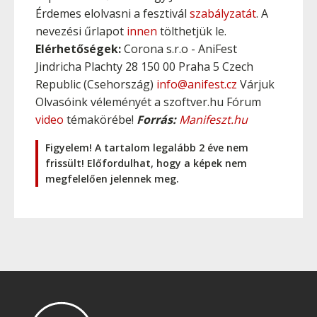
Érdemes elolvasni a fesztivál
szabályzatát
. A
nevezési űrlapot
innen
tölthetjük le.
Elérhetőségek:
Corona s.r.o - AniFest
Jindricha Plachty 28 150 00 Praha 5 Czech
Republic (Csehország)
info@anifest.cz
Várjuk
Olvasóink véleményét a szoftver.hu Fórum
video
témakörébe!
Forrás:
Manifeszt.hu
Figyelem! A tartalom legalább 2 éve nem
frissült! Előfordulhat, hogy a képek nem
megfelelően jelennek meg.