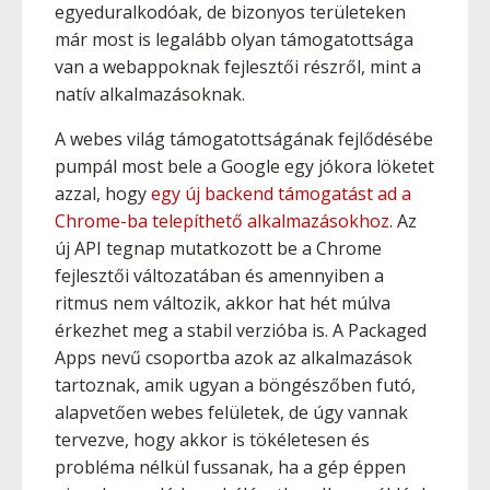
egyeduralkodóak, de bizonyos területeken
már most is legalább olyan támogatottsága
van a webappoknak fejlesztői részről, mint a
natív alkalmazásoknak.
A webes világ támogatottságának fejlődésébe
pumpál most bele a Google egy jókora löketet
azzal, hogy
egy új backend támogatást ad a
Chrome-ba telepíthető alkalmazásokhoz
. Az
új API tegnap mutatkozott be a Chrome
fejlesztői változatában és amennyiben a
ritmus nem változik, akkor hat hét múlva
érkezhet meg a stabil verzióba is. A Packaged
Apps nevű csoportba azok az alkalmazások
tartoznak, amik ugyan a böngészőben futó,
alapvetően webes felületek, de úgy vannak
tervezve, hogy akkor is tökéletesen és
probléma nélkül fussanak, ha a gép éppen