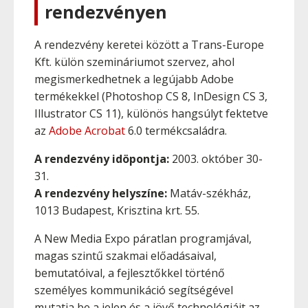
rendezvényen
A rendezvény keretei között a Trans-Europe
Kft. külön szemináriumot szervez, ahol
megismerkedhetnek a legújabb Adobe
termékekkel (Photoshop CS 8, InDesign CS 3,
Illustrator CS 11), különös hangsúlyt fektetve
az
Adobe Acrobat
6.0 termékcsaládra.
A rendezvény idöpontja:
2003. október 30-
31.
A rendezvény helyszíne:
Matáv-székház,
1013 Budapest, Krisztina krt. 55.
A New Media Expo páratlan programjával,
magas szintű szakmai előadásaival,
bemutatóival, a fejlesztőkkel történő
személyes kommunikáció segítségével
mutatja be a jelen és a jövő technológiáit az