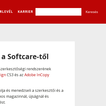
ÍRLEVÉL
KARRIER
a Softcare-től
szerkesztőségi rendszerének
ign
CS3 és az
Adobe InCopy
ja és menedzseli a szerkesztői és a
ámos magazinnál, újságnál és
st.