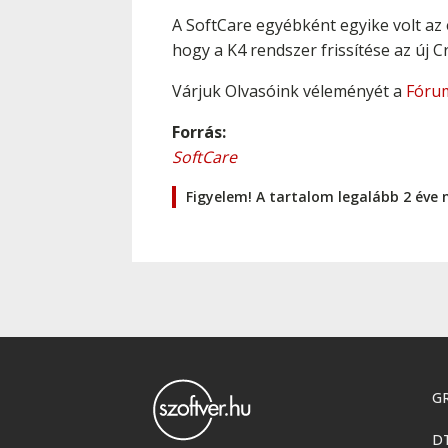
A SoftCare egyébként egyike volt az 
hogy a K4 rendszer frissítése az új 
Várjuk Olvasóink véleményét a
Fóru
Forrás:
SoftCare
Figyelem! A tartalom legalább 2 éve 
GR
D