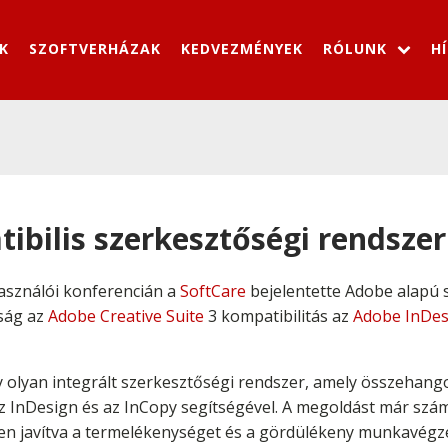
K
SZOFTVERHÁZAK
KEDVEZMÉNYEK
RÓLUNK
H
bilis szerkesztőségi rendszer 
asználói konferencián a
SoftCare
bejelentette Adobe alapú 
nság az
Adobe Creative Suite
3 kompatibilitás az
Adobe InDes
olyan integrált szerkesztőségi rendszer, amely összehangol
 az InDesign és az InCopy segítségével. A megoldást már sz
en javítva a termelékenységet és a gördülékeny munkavégzé