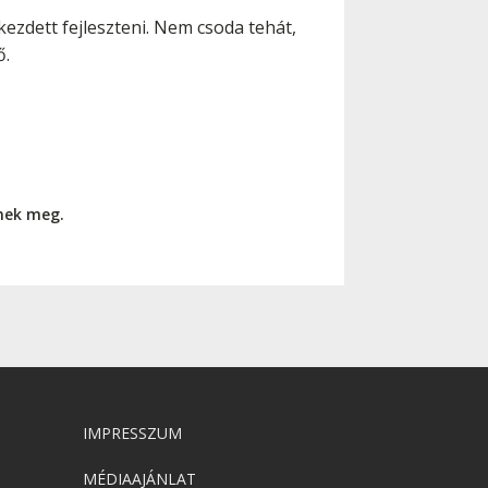
ezdett fejleszteni. Nem csoda tehát,
ő.
nnek meg.
IMPRESSZUM
MÉDIAAJÁNLAT