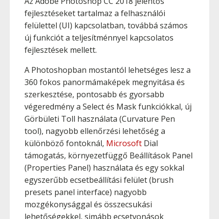
Az Adobe Photoshop CC 2018 jelentős
fejlesztéseket tartalmaz a felhasználói
felülettel (UI) kapcsolatban, továbbá számos
új funkciót a teljesítménnyel kapcsolatos
fejlesztések mellett.
A Photoshopban mostantól lehetséges lesz a
360 fokos panormámaképek megnyitása és
szerkesztése, pontosabb és gyorsabb
végeredmény a Select és Mask funkciókkal, új
Görbületi Toll használata (Curvature Pen
tool), nagyobb ellenőrzési lehetőség a
különböző fontoknál,
Microsoft
Dial
támogatás, környezetfüggő Beállítások Panel
(Properties Panel) használata és egy sokkal
egyszerűbb ecsetbeállítási felület (brush
presets panel interface) nagyobb
mozgékonysággal és összecsukási
lehetőségekkel, simább ecsetvonások