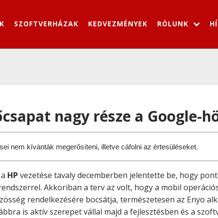
K
SZOFTVERHÁZAK
KEDVEZMÉNYEK
RÓLUNK
H
csapat nagy része a Google-hö
i nem kívánták megerősíteni, illetve cáfolni az értesüléseket. 
 a
HP
vezetése tavaly decemberben jelentette be, hogy pont
endszerrel. Akkoriban a terv az volt, hogy a mobil operációs 
közösség rendelkezésére bocsátja, természetesen az Enyo a
ábbra is aktív szerepet vállal majd a fejlesztésben és a szo