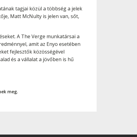
tának tagjai közül a többség a jelek
ője, Matt McNulty is jelen van, sőt,
üléseket. A The Verge munkatársai a
eredménnyel, amit az Enyo esetében
reket fejlesztők közösségével
lad és a vállalat a jövőben is hű
nnek meg.