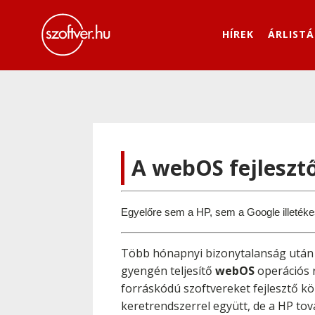
HÍREK
ÁRLISTÁ
A webOS fejlesztő
Egyelőre sem a HP, sem a Google illetékese
Több hónapnyi bizonytalanság után
gyengén teljesítő
webOS
operációs r
forráskódú szoftvereket fejlesztő 
keretrendszerrel együtt, de a HP tov