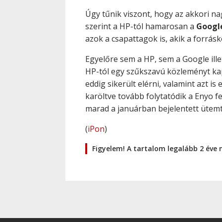
Úgy tűnik viszont, hogy az akkori na
szerint a HP-tól hamarosan a
Googl
azok a csapattagok is, akik a forrásk
Egyelőre sem a HP, sem a Google ille
HP-tól egy szűkszavú közleményt kap
eddig sikerült elérni, valamint azt i
karöltve tovább folytatódik a Enyo fe
marad a januárban bejelentett ütem
(
iPon
)
Figyelem! A tartalom legalább 2 éve 