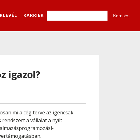
ÍRLEVÉL
KARRIER
z igazol?
osan mi a cég terve az igencsak
rendszert a vállalat a nyílt
lkalmazásprogramozási-
ftvertámogatásban.