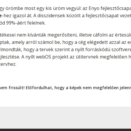
gy örömbe most egy kis üröm vegyül: az Enyo fejlesztőcsapa
e
-hez igazol át. A disszidensek között a fejlesztőcsapat vezet
ód 99%-áért felelnek.
tékesei nem kívánták megerősíteni, illetve cáfolni az értes
tak, amely arról számol be, hogy a cég elégedett azzal az 
s elmondták, hogy a tervek szerint a nyílt forráskódú szoftve
jlesztése. A nyílt webOS projekt az útitervnek megfelelően ha
tervhez.
nem frissült! Előfordulhat, hogy a képek nem megfelelően jele