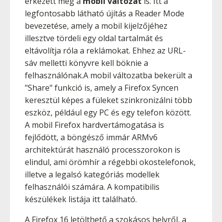
érkezett meg a
mobil változat
is. Itt a
legfontosabb látható újítás a Reader Mode
bevezetése, amely a mobil kijelzőjéhez
illesztve tördeli egy oldal tartalmát és
eltávolítja róla a reklámokat. Ehhez az URL-
sáv melletti könyvre kell böknie a
felhasználónak.A mobil változatba bekerült a
"Share" funkció is, amely a Firefox Syncen
keresztül képes a füleket szinkronizálni több
eszköz, például egy PC és egy telefon között.
A mobil Firefox hardvertámogatása is
fejlődött, a böngésző immár ARMv6
architektúrát használó processzorokon is
elindul, ami örömhír a régebbi okostelefonok,
illetve a legalsó kategóriás modellek
felhasználói számára. A kompatibilis
készülékek listája itt található.
A Firefox 16 letölthető a szokásos helyről, a