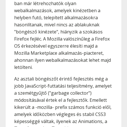
ban már létrehozhatók olyan
webalkalmazások, amelyek kinézetben a
helyben futó, telepített alkalmazásokra
hasonlítanak, mivel nincs az ablakuknak
"böngésző kinézete", hiányzik a szokásos
Firefox fejléc. A Mozilla valószínűleg a Firefox
OS érkezésével egyszerre élesíti majd a
Mozilla Marketplace alkalmazás-piacteret,
ahonnan ilyen webalkalmazásokat lehet majd
letölteni.
Az asztali böngészőt érintő fejlesztés még a
jobb JavaScript-futtatási teljesítmény, amelyet
a szemétgyűjtő ("garbage collector")
módosításával értek el a fejlesztők. Emellett
kikerült a -mozilla- prefix számos funkció elől,
amelyek időközben végleges és stabil CSS3
képességgé váltak, ilyenek az Animations, a