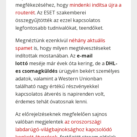
megfékezéséhez, hogy
mindenki indítsa újra a
routerét
. Az ESET szakemberei
összegyűjtötték az ezzel kapcsolatos
legfontosabb tudnivalókat, teendőket.
Megnéztünk ezenkívül
néhány aktuális
spamet
is, hogy milyen megtévesztéseket
indítottak mostanában. Az
e-mail
lottó
meséje már évek óta kering, de a
DHL-
es csomagküldés
ürügyén bekért személyes
adatok, valamint a Western Unionban
található nagy értékű részvényekkel
kapcsolatos átverés is napirenden volt,
érdemes tehát óvatosnak lenni.
Az előrejelzéseknek megfelelően sajnos
valóban megjelentek
az oroszországi
labdarúgó-világbajnoksághoz kapcsolódó