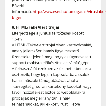
Bővebb
információ:
http://www.eset.hu/tamogatas/viruslabor/
b-gen
8. HTML/FakeAlert trójai
Elterjedtsége a júniusi fertőzések között:
1.64%
A HTML/FakeAlert trójai olyan kártevőcsalád,
amely jellemzően hamis figyelmeztető
üzeneteket jelenít meg, hogy az úgynevezett
support csalásra előkészítse a számítógépet.
A felhasználót ezekben az üzenetekben arra
ösztönzik, hogy lépjen kapcsolatba a csalók
hamis műszaki támogatásával, ahol a
"távsegítség" során kártékony kódokat, vagy
távoli hozzáférést biztosító weboldalakra
próbálják meg elirányítani a naiv
felhasználókat, aki ekkor vírust, illetve