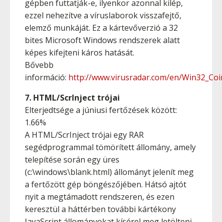
gépben futtatják-e, ilyenkor azonnal kilép,
ezzel nehezítve a víruslaborok visszafejtő,
elemző munkáját. Ez a kártevőverzió a 32
bites Microsoft Windows rendszerek alatt
képes kifejteni káros hatását.
Bővebb
információ:
http://www.virusradar.com/en/Win32_Coi
7. HTML/ScrInject trójai
Elterjedtsége a júniusi fertőzések között:
1.66%
A HTML/ScrInject trójai egy RAR
segédprogrammal tömörített állomány, amely
telepítése során egy üres
(c:\windows\blank.html) állományt jelenít meg
a fertőzött gép böngészőjében. Hátsó ajtót
nyit a megtámadott rendszeren, és ezen
keresztül a háttérben további kártékony
JavaScript állományokat kísérel meg letölteni.