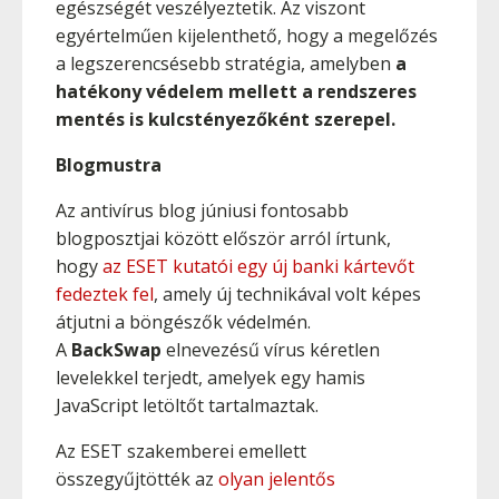
egészségét veszélyeztetik. Az viszont
egyértelműen kijelenthető, hogy a megelőzés
a legszerencsésebb stratégia, amelyben
a
hatékony védelem mellett a rendszeres
mentés is kulcstényezőként szerepel.
Blogmustra
Az antivírus blog júniusi fontosabb
blogposztjai között először arról írtunk,
hogy
az ESET kutatói egy új banki kártevőt
fedeztek fel
, amely új technikával volt képes
átjutni a böngészők védelmén.
A
BackSwap
elnevezésű vírus kéretlen
levelekkel terjedt, amelyek egy hamis
JavaScript letöltőt tartalmaztak.
Az ESET szakemberei emellett
összegyűjtötték az
olyan jelentős