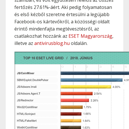
számban, és volt együttesen felelős az összes
fertőzés 27.61%-áért. Aki pedig folyamatosan
és első kézből szeretne értesülni a legújabb
Facebook-os kártevőkről, a közösségi oldalt
érintő mindenfajta megtévesztésről, az
csatlakozhat hozzánk az
ESET Magyarország
,
illetve az
antivirusblog.hu
oldalán.