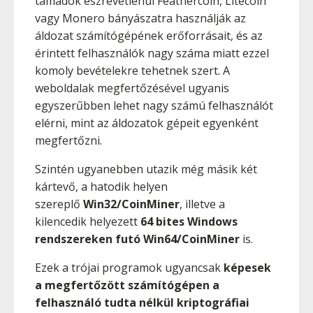
támadók észrevétlenül Feathercoin, Litecoin
vagy Monero bányászatra használják az
áldozat számítógépének erőforrásait, és az
érintett felhasználók nagy száma miatt ezzel
komoly bevételekre tehetnek szert. A
weboldalak megfertőzésével ugyanis
egyszerűbben lehet nagy számú felhasználót
elérni, mint az áldozatok gépeit egyenként
megfertőzni.
Szintén ugyanebben utazik még másik két
kártevő, a hatodik helyen
szereplő
Win32/CoinMiner
, illetve a
kilencedik helyezett
64 bites Windows
rendszereken futó Win64/CoinMiner
is.
Ezek a trójai programok ugyancsak
képesek
a megfertőzött számítógépen a
felhasználó tudta nélkül kriptográfiai