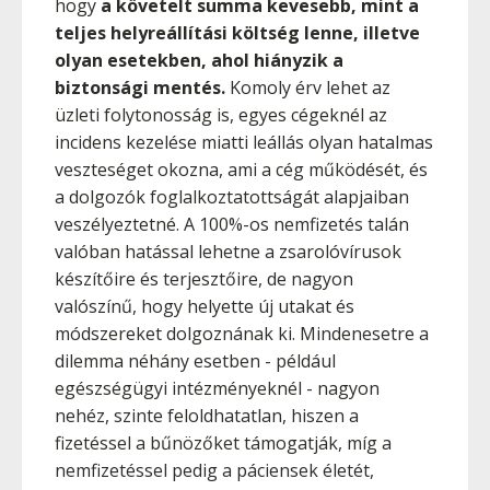
hogy
a követelt summa kevesebb, mint a
teljes helyreállítási költség lenne, illetve
olyan esetekben, ahol hiányzik a
biztonsági mentés.
Komoly érv lehet az
üzleti folytonosság is, egyes cégeknél az
incidens kezelése miatti leállás olyan hatalmas
veszteséget okozna, ami a cég működését, és
a dolgozók foglalkoztatottságát alapjaiban
veszélyeztetné. A 100%-os nemfizetés talán
valóban hatással lehetne a zsarolóvírusok
készítőire és terjesztőire, de nagyon
valószínű, hogy helyette új utakat és
módszereket dolgoznának ki. Mindenesetre a
dilemma néhány esetben - például
egészségügyi intézményeknél - nagyon
nehéz, szinte feloldhatatlan, hiszen a
fizetéssel a bűnözőket támogatják, míg a
nemfizetéssel pedig a páciensek életét,