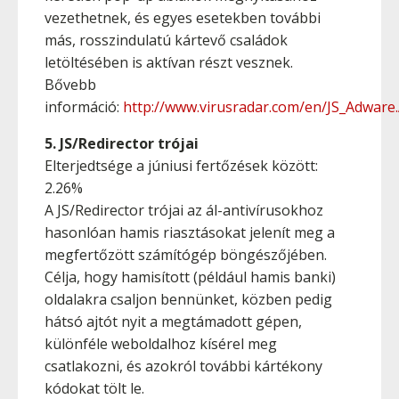
vezethetnek, és egyes esetekben további
más, rosszindulatú kártevő családok
letöltésében is aktívan részt vesznek.
Bővebb
információ:
http://www.virusradar.com/en/JS_Adware.
5. JS/Redirector trójai
Elterjedtsége a júniusi fertőzések között:
2.26%
A JS/Redirector trójai az ál-antivírusokhoz
hasonlóan hamis riasztásokat jelenít meg a
megfertőzött számítógép böngészőjében.
Célja, hogy hamisított (például hamis banki)
oldalakra csaljon bennünket, közben pedig
hátsó ajtót nyit a megtámadott gépen,
különféle weboldalhoz kísérel meg
csatlakozni, és azokról további kártékony
kódokat tölt le.