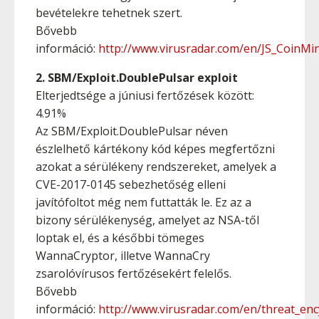
bevételekre tehetnek szert.
Bővebb
információ:
http://www.virusradar.com/en/JS_CoinMin
2. SBM/Exploit.DoublePulsar exploit
Elterjedtsége a júniusi fertőzések között:
4.91%
Az SBM/Exploit.DoublePulsar néven
észlelhető kártékony kód képes megfertőzni
azokat a sérülékeny rendszereket, amelyek a
CVE-2017-0145 sebezhetőség elleni
javítófoltot még nem futtatták le. Ez az a
bizony sérülékenység, amelyet az NSA-től
loptak el, és a későbbi tömeges
WannaCryptor, illetve WannaCry
zsarolóvírusos fertőzésekért felelős.
Bővebb
információ:
http://www.virusradar.com/en/threat_enc