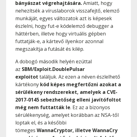
bányászat végrehajtására.
Amiatt, hogy
nehezítsék a víruslaborok visszafejtő, elemző
munkáját, egyes változatok azt is képesek
észlelni, hogy fut-e kódelemző debugger a
háttérben, illetve hogy virtuális gépben
futtatják-e, a kártevő ilyenkor azonnal
megszakítja a futását és kilép.
A dobogó második helyén ezúttal
az
SBM/Exploit.DoublePulsar
exploitot
találjuk. Az ezen a néven észlelhető
kártékony
kód képes megfertőzni azokat a
sérülékeny rendszereket, amelyek a CVE-
2017-0145 sebezhetőség elleni javítófoltot
még nem futtatták le
. Ez az a bizonyos
sérülékenység, amelyet korábban az NSA-től
loptak el, és a későbbi
tömeges
WannaCryptor, illetve WannaCry