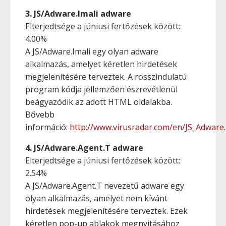
3. JS/Adware.Imali adware
Elterjedtsége a júniusi fertőzések között:
4.00%
A JS/Adware.Imali egy olyan adware
alkalmazás, amelyet kéretlen hirdetések
megjelenítésére terveztek. A rosszindulatú
program kódja jellemzően észrevétlenül
beágyazódik az adott HTML oldalakba.
Bővebb
információ:
http://www.virusradar.com/en/JS_Adware.I
4. JS/Adware.Agent.T adware
Elterjedtsége a júniusi fertőzések között:
2.54%
A JS/Adware.Agent.T nevezetű adware egy
olyan alkalmazás, amelyet nem kívánt
hirdetések megjelenítésére terveztek. Ezek
kéretlen pop-up ablakok megnyitásához