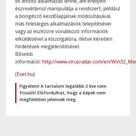
és letöltő alkalmazás lenne, ám ehelyett
észrevétlenül manipulálja a rendszert, például
a böngésző kezdőlapjának módosításával,
más felesleges alkalmazások telepítésével
vagy az eszközre vonatkozó információk
elküldésével a kiszolgálóra, illetve kéretlen
hirdetések megjelenítésével.
Bővebb
információ:
http://www.virusradar.com/en/Win32_Med
(
Eset.hu
)
Figyelem! A tartalom legalább 2 éve nem
frissült! Előfordulhat, hogy a képek nem
megfelelően jelennek meg.