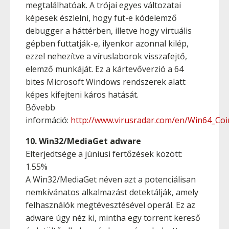
megtalálhatóak. A trójai egyes változatai
képesek észlelni, hogy fut-e kódelemző
debugger a háttérben, illetve hogy virtuális
gépben futtatják-e, ilyenkor azonnal kilép,
ezzel nehezítve a víruslaborok visszafejtő,
elemző munkáját. Ez a kártevőverzió a 64
bites Microsoft Windows rendszerek alatt
képes kifejteni káros hatását.
Bővebb
információ:
http://www.virusradar.com/en/Win64_Coi
10. Win32/MediaGet adware
Elterjedtsége a júniusi fertőzések között:
1.55%
A Win32/MediaGet néven azt a potenciálisan
nemkívánatos alkalmazást detektálják, amely
felhasználók megtévesztésével operál. Ez az
adware úgy néz ki, mintha egy torrent kereső