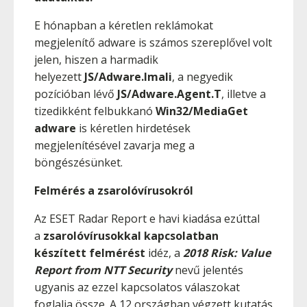
E hónapban a kéretlen reklámokat
megjelenítő adware is számos szereplővel volt
jelen, hiszen a harmadik
helyezett
JS/Adware.Imali
, a negyedik
pozícióban lévő
JS/Adware.Agent.T
, illetve a
tizedikként felbukkanó
Win32/MediaGet
adware
is kéretlen hirdetések
megjelenítésével zavarja meg a
böngészésünket.
Felmérés a zsarolóvírusokról
Az ESET Radar Report e havi kiadása ezúttal
a
zsarolóvírusokkal kapcsolatban
készített felmérést
idéz, a
2018 Risk: Value
Report from NTT Security
nevű jelentés
ugyanis az ezzel kapcsolatos válaszokat
foglalja össze. A 12 országban végzett kutatás