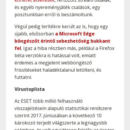
konkrét átverések
, fertőzött stream oldalak,
és egyéb nyereményjáték csalások, egy
posztunkban erről is beszámoltunk.
Végül pedig terítékre került az is, hogy egy
újabb, elsősorban
a Microsoft Edge
böngészőt érintő sebezhetőség bukkant
fel
. Igaz a hiba részben más, például a Firefox
béta verziókra is hatással volt, emiatt
érdemes a megjelent webböngésző
frissítéseket haladéktalanul letölteni, és
futtatni.
Vírustoplista
Az ESET több millió felhasználó
visszajelzésein alapuló statisztikai rendszere
szerint 2017. júniusában a következő 10
károkozó terjedt világszerte a legnagyobb