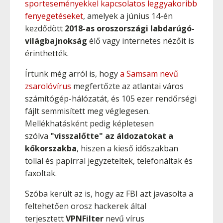
sporteseményekkel kapcsolatos leggyakoribb
fenyegetéseket
, amelyek a június 14-én
kezdődött
2018-as oroszországi labdarúgó-
világbajnokság
élő vagy internetes nézőit is
érinthették.
Írtunk még arról is, hogy
a Samsam nevű
zsarolóvírus
megfertőzte az atlantai város
számítógép-hálózatát, és 105 ezer rendőrségi
fájlt semmisített meg véglegesen.
Mellékhatásként pedig képletesen
szólva
"visszalőtte" az áldozatokat a
kőkorszakba
, hiszen a kieső időszakban
tollal és papírral jegyzeteltek, telefonáltak és
faxoltak.
Szóba került az is, hogy az FBI azt javasolta a
feltehetően orosz hackerek által
terjesztett
VPNFilter
nevű vírus