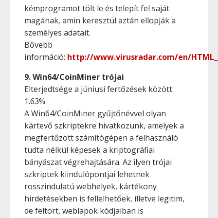
kémprogramot tölt le és telepít fel saját
magának, amin keresztül aztán ellopják a
személyes adatait.
Bővebb
információ:
http://www.virusradar.com/en/HTML_
9. Win64/CoinMiner trójai
Elterjedtsége a júniusi fertőzések között:
1.63%
A Win64/CoinMiner gyűjtőnévvel olyan
kártevő szkriptekre hivatkozunk, amelyek a
megfertőzött számítógépen a felhasználó
tudta nélkül képesek a kriptográfiai
bányászat végrehajtására. Az ilyen trójai
szkriptek kiindulópontjai lehetnek
rosszindulatú webhelyek, kártékony
hirdetésekben is fellelhetőek, illetve legitim,
de feltört, weblapok kódjaiban is