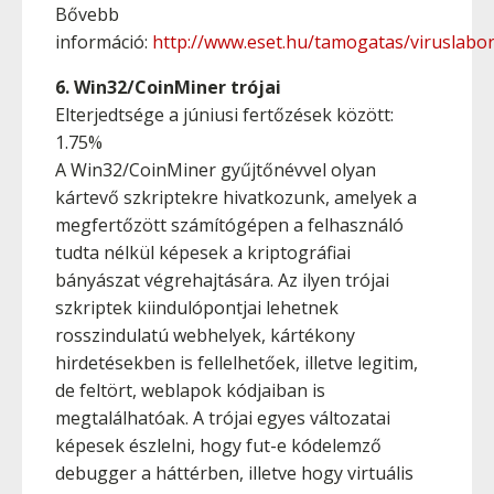
Bővebb
információ:
http://www.eset.hu/tamogatas/viruslabor/
6. Win32/CoinMiner trójai
Elterjedtsége a júniusi fertőzések között:
1.75%
A Win32/CoinMiner gyűjtőnévvel olyan
kártevő szkriptekre hivatkozunk, amelyek a
megfertőzött számítógépen a felhasználó
tudta nélkül képesek a kriptográfiai
bányászat végrehajtására. Az ilyen trójai
szkriptek kiindulópontjai lehetnek
rosszindulatú webhelyek, kártékony
hirdetésekben is fellelhetőek, illetve legitim,
de feltört, weblapok kódjaiban is
megtalálhatóak. A trójai egyes változatai
képesek észlelni, hogy fut-e kódelemző
debugger a háttérben, illetve hogy virtuális