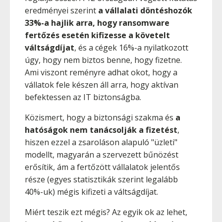
eredményei szerint
a vállalati döntéshozók
33%-a hajlik arra, hogy ransomware
fertőzés esetén kifizesse a követelt
váltságdíjat
, és a cégek 16%-a nyilatkozott
úgy, hogy nem biztos benne, hogy fizetne.
Ami viszont reményre adhat okot, hogy a
vállatok fele készen áll arra, hogy aktívan
befektessen az IT biztonságba.
Közismert, hogy a biztonsági szakma és
a
hatóságok nem tanácsolják a fizetést
,
hiszen ezzel a zsaroláson alapuló "üzleti"
modellt, magyarán a szervezett bűnözést
erősítik, ám a fertőzött vállalatok jelentős
része (egyes statisztikák szerint legalább
40%-uk) mégis kifizeti a váltságdíjat.
Miért teszik ezt mégis? Az egyik ok az lehet,