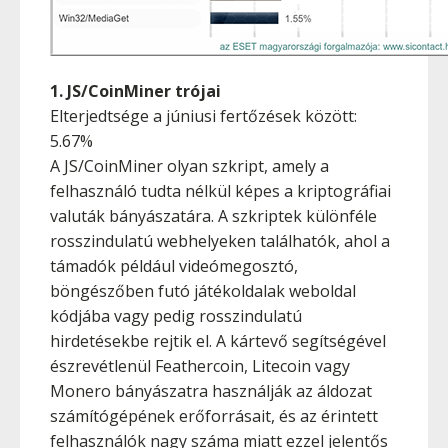
1. JS/CoinMiner trójai
Elterjedtsége a júniusi fertőzések között:
5.67%
A JS/CoinMiner olyan szkript, amely a
felhasználó tudta nélkül képes a kriptográfiai
valuták bányászatára. A szkriptek különféle
rosszindulatú webhelyeken találhatók, ahol a
támadók például videómegosztó,
böngészőben futó játékoldalak weboldal
kódjába vagy pedig rosszindulatú
hirdetésekbe rejtik el. A kártevő segítségével
észrevétlenül Feathercoin, Litecoin vagy
Monero bányászatra használják az áldozat
számítógépének erőforrásait, és az érintett
felhasználók nagy száma miatt ezzel jelentős