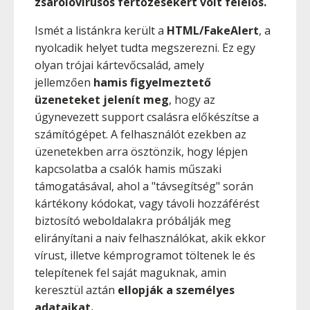
zsarolóvírusos fertőzésekért volt felelős.
Ismét a listánkra került a
HTML/FakeAlert
, a
nyolcadik helyet tudta megszerezni. Ez egy
olyan trójai kártevőcsalád, amely
jellemzően
hamis figyelmeztető
üzeneteket jelenít meg
, hogy az
úgynevezett support csalásra előkészítse a
számítógépet. A felhasználót ezekben az
üzenetekben arra ösztönzik, hogy lépjen
kapcsolatba a csalók hamis műszaki
támogatásával, ahol a "távsegítség" során
kártékony kódokat, vagy távoli hozzáférést
biztosító weboldalakra próbálják meg
elirányítani a naiv felhasználókat, akik ekkor
vírust, illetve kémprogramot töltenek le és
telepítenek fel saját maguknak, amin
keresztül aztán
ellopják a személyes
adataikat.