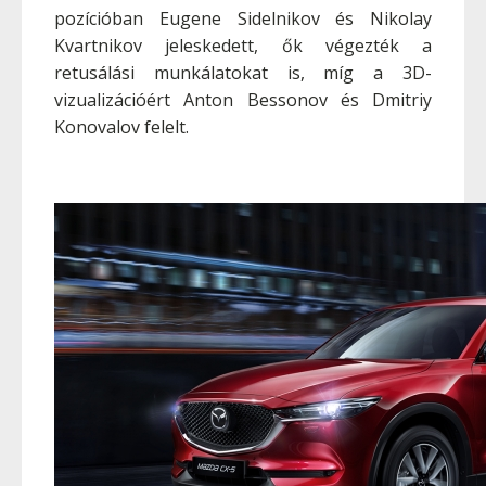
pozícióban Eugene Sidelnikov és Nikolay
Kvartnikov jeleskedett, ők végezték a
retusálási munkálatokat is, míg a 3D-
vizualizációért Anton Bessonov és Dmitriy
Konovalov felelt.