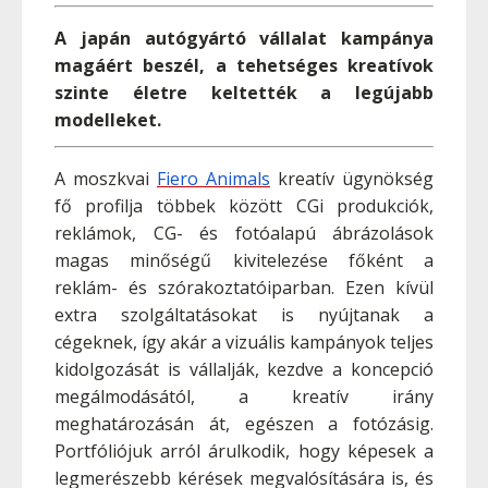
A japán autógyártó vállalat kampánya
magáért beszél, a tehetséges kreatívok
szinte életre keltették a legújabb
modelleket.
A moszkvai
Fiero Animals
kreatív ügynökség
fő profilja többek között CGi produkciók,
reklámok, CG- és fotóalapú ábrázolások
magas minőségű kivitelezése főként a
reklám- és szórakoztatóiparban. Ezen kívül
extra szolgáltatásokat is nyújtanak a
cégeknek, így akár a vizuális kampányok teljes
kidolgozását is vállalják, kezdve a koncepció
megálmodásától, a kreatív irány
meghatározásán át, egészen a fotózásig.
Portfóliójuk arról árulkodik, hogy képesek a
legmerészebb kérések megvalósítására is, és