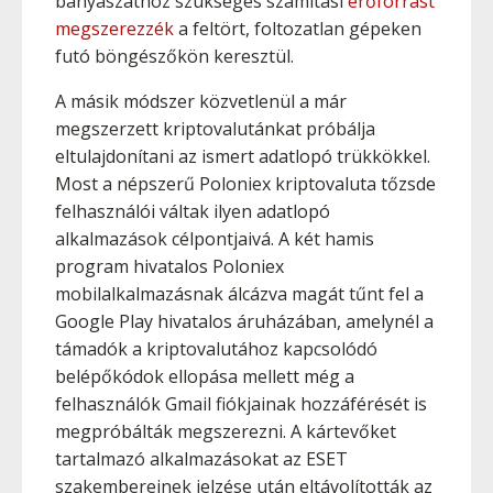
bányászathoz szükséges számítási
erőforrást
megszerezzék
a feltört, foltozatlan gépeken
futó böngészőkön keresztül.
A másik módszer közvetlenül a már
megszerzett kriptovalutánkat próbálja
eltulajdonítani az ismert adatlopó trükkökkel.
Most a népszerű Poloniex kriptovaluta tőzsde
felhasználói váltak ilyen adatlopó
alkalmazások célpontjaivá. A két hamis
program hivatalos Poloniex
mobilalkalmazásnak álcázva magát tűnt fel a
Google Play hivatalos áruházában, amelynél a
támadók a kriptovalutához kapcsolódó
belépőkódok ellopása mellett még a
felhasználók Gmail fiókjainak hozzáférését is
megpróbálták megszerezni. A kártevőket
tartalmazó alkalmazásokat az ESET
szakembereinek jelzése után eltávolították az