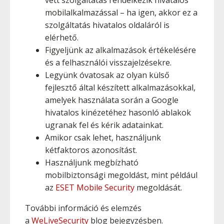
vett szolgáltatás rendelkezik hivatalos
mobilalkalmazással – ha igen, akkor ez a
szolgáltatás hivatalos oldaláról is
elérhető.
Figyeljünk az alkalmazások értékelésére
és a felhasználói visszajelzésekre.
Legyünk óvatosak az olyan külső
fejlesztő által készített alkalmazásokkal,
amelyek használata során a Google
hivatalos kinézetéhez hasonló ablakok
ugranak fel és kérik adatainkat.
Amikor csak lehet, használjunk
kétfaktoros azonosítást.
Használjunk megbízható
mobilbiztonsági megoldást, mint például
az
ESET Mobile Security
megoldását.
További információ és elemzés
a
WeLiveSecurity
blog bejegyzésben.