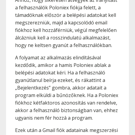
Ahhoz, hogy sikeresen átvegyék az irányítást
a felhasználók Poloniex fiókja felett, a
támadóknak először a belépési adatokat kell
megszerezniük, majd a kapcsolódó email
fiókhoz kell hozzáférniük, végül megfelelően
álcázniuk kell a rosszindulatú alkalmazást,
hogy ne keltsen gyanút a felhasználókban.
A folyamat az alkalmazás elindításával
kezdődik, amikor a hamis Poloniex ablak a
belépési adatokat kéri. Ha a felhasználó
gyanútlanul beírja ezeket, és rákattint a
„Bejelentkezés” gombra, akkor adatait a
program elküldi a bűnözőknek. Ha a Poloniex
fiókhoz kétfaktoros azonosítás van rendelve,
akkor a felhasználó biztonságban van, ehhez
ugyanis nem fér hozzá a program.
Ezek után a Gmail fiók adatainak megszerzési