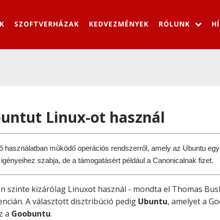
K
SZOFTVERHÁZAK
KEDVEZMÉNYEK
RÓLUNK
H
untut Linux-ot használ
ő használatban működő operációs rendszerről, amely az Ubuntu egy m
 igényeihez szabja, de a támogatásért például a Canonicalnak fizet.
en szinte kizárólag Linuxot használ - mondta el Thomas Bush
cián. A választott disztribúció pedig
Ubuntu
, amelyet a Go
ez a
Goobuntu
.