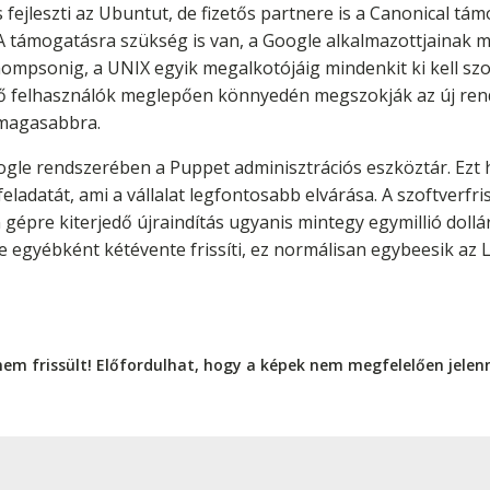
 fejleszti az Ubuntut, de fizetős partnere is a Canonical tá
A támogatásra szükség is van, a Google alkalmazottjainak 
ompsonig, a UNIX egyik megalkotójáig mindenkit ki kell szo
zdő felhasználók meglepően könnyedén megszokják az új ren
 magasabbra.
gle rendszerében a Puppet adminisztrációs eszköztár. Ezt h
eladatát, ami a vállalat legfontosabb elvárása. A szoftverfri
 gépre kiterjedő újraindítás ugyanis mintegy egymillió dollá
e egyébként kétévente frissíti, ez normálisan egybeesik az
nem frissült! Előfordulhat, hogy a képek nem megfelelően jele