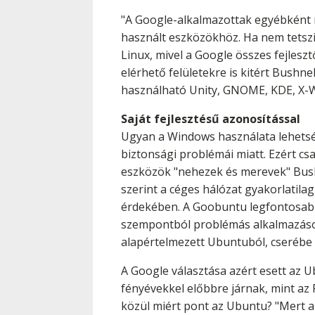
"A Google-alkalmazottak egyébként m
használt eszközökhöz. Ha nem tetszi
Linux, mivel a Google összes fejles
elérhető felületekre is kitért Bushn
használható Unity, GNOME, KDE, X-Wi
Saját fejlesztésű azonosítással
Ugyan a Windows használata lehetség
biztonsági problémái miatt. Ezért cs
eszközök "nehezek és merevek" Bushn
szerint a céges hálózat gyakorlatila
érdekében. A Goobuntu legfontosabb m
szempontból problémás alkalmazások
alapértelmezett Ubuntuból, cserébe ré
A Google választása azért esett az U
fényévekkel előbbre járnak, mint az 
közül miért pont az Ubuntu? "Mert a k