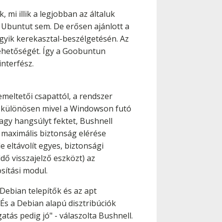
mi illik a legjobban az általuk
 Ubuntut sem. De erősen ajánlott a
gyik kerekasztal-beszélgetésén. Az
lehetőségét. Így a Goobuntun
nterfész.
eltetői csapattól, a rendszer
át, különösen mivel a Windowson futó
agy hangsúlyt fektet, Bushnell
a maximális biztonság elérése
 eltávolít egyes, biztonsági
ő visszajelző eszközt) az
sítási modul.
Debian telepítők és az apt
És a Debian alapú disztribúciók
atás pedig jó" - válaszolta Bushnell.