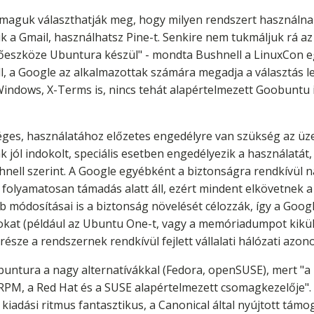
aguk választhatják meg, hogy milyen rendszert használnak, 
k a Gmail, használhatsz Pine-t. Senkire nem tukmáljuk rá az
ztőeszköze Ubuntura készül" - mondta Bushnell a LinuxCon e
ell, a Google az alkalmazottak számára megadja a választás 
ndows, X-Terms is, nincs tehát alapértelmezett Goobuntu i
es, használatához előzetes engedélyre van szükség az üzem
ak jól indokolt, speciális esetben engedélyezik a használat
ell szerint. A Google egyébként a biztonságra rendkívül n
g folyamatosan támadás alatt áll, ezért mindent elkövetnek 
ódosításai is a biztonság növelését célozzák, így a Google
at (például az Ubuntu One-t, vagy a memóriadumpot kiküld
sze a rendszernek rendkívül fejlett vállalati hálózati azono
buntura a nagy alternatívákkal (Fedora, openSUSE), mert "a 
RPM, a Red Hat és a SUSE alapértelmezett csomagkezelője". 
iadási ritmus fantasztikus, a Canonical által nyújtott támog