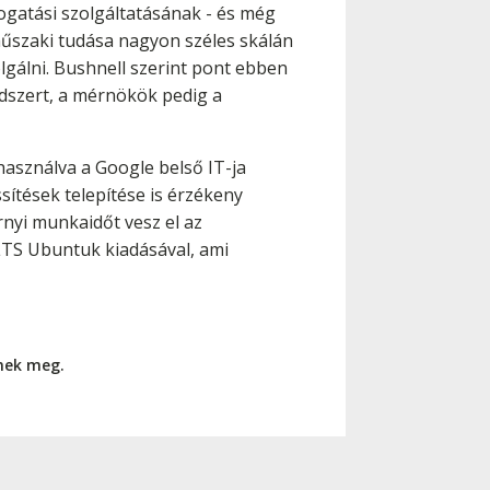
mogatási szolgáltatásának - és még
műszaki tudása nagyon széles skálán
lgálni. Bushnell szerint pont ebben
dszert, a mérnökök pedig a
asználva a Google belső IT-ja
ssítések telepítése is érzékeny
rnyi munkaidőt vesz el az
 LTS Ubuntuk kiadásával, ami
nnek meg.