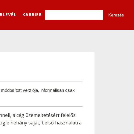
ÍRLEVÉL
KARRIER
ódosított verziója, informálisan csak 
nell, a cég üzemeltetésért felelős
ogle néhány saját, belső használatra