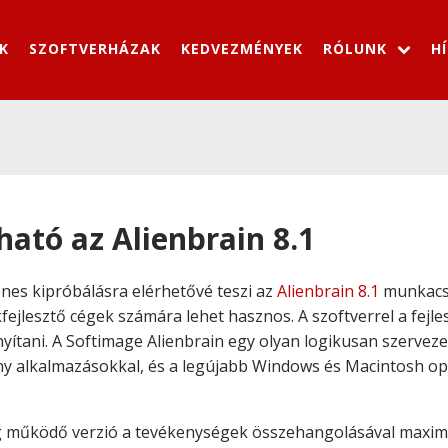
K
SZOFTVERHÁZAK
KEDVEZMÉNYEK
RÓLUNK
H
ható az Alienbrain 8.1
nes kipróbálásra elérhetővé teszi az
Alienbrain 8.1
munkacso
fejlesztő cégek számára lehet hasznos. A szoftverrel a fejl
ányítani. A Softimage Alienbrain egy olyan logikusan szervez
vány alkalmazásokkal, és a legújabb Windows és Macintosh 
g működő verzió a tevékenységek összehangolásával maximal