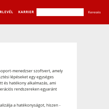
ÍRLEVÉL
KARRIER
port-menedzser szoftvert, amely
esztési lépéseket egy egységes
ett és hatékony alkalmazás, ami
operációs rendszereken egyaránt
izálja a hatékonyságot, hiszen -