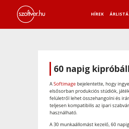
HÍREK
ÁRLISTÁ
60 napig kipróbál
A
Softimage
bejelentette, hogy ingye
elsősorban produkciós stúdiók, játék
felületről lehet összehangolni és ir
teljesen kompatibilis az ipari szab
használható.
A 30 munkaállomást kezelő, 60 napi