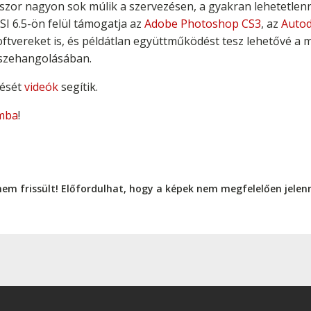
szor nagyon sok múlik a szervezésen, a gyakran lehetetlenn
SI 6.5-ön felül támogatja az
Adobe Photoshop CS3
, az
Autod
oftvereket is, és példátlan együttműködést tesz lehetővé a 
szehangolásában.
tését
videók
segítik.
mba
!
nem frissült! Előfordulhat, hogy a képek nem megfelelően jele