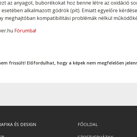
i ezt az anyagot, buborékokat hoz benne létre az oxidáció s
 esetében alkalmazott gödrök (pit). Emiatt egyelőre kérdése
y meghajtóban kompatibilitási problémák nélkül működőké
ver.hu
Fórumba
!
nem frissült! Előfordulhat, hogy a képek nem megfelelően jele
AFIKA ÉS DESIGN
FŐOLDAL