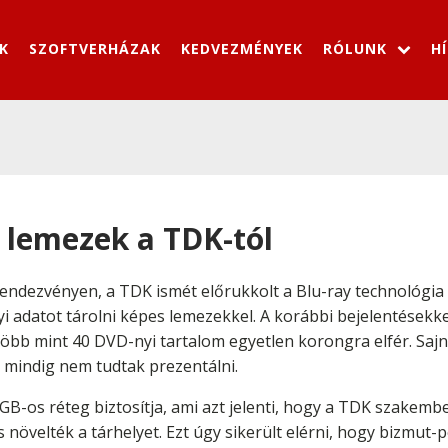
K
SZOFTVERHÁZAK
KEDVEZMÉNYEK
RÓLUNK
H
 lemezek a TDK-tól
endezvényen, a TDK ismét előrukkolt a Blu-ray technológia
i adatot tárolni képes lemezekkel. A korábbi bejelentésekkel
 több mint 40 DVD-nyi tartalom egyetlen korongra elfér. Saj
mindig nem tudtak prezentálni.
GB-os réteg biztosítja, ami azt jelenti, hogy a TDK szakembe
 növelték a tárhelyet. Ezt úgy sikerült elérni, hogy bizmut-