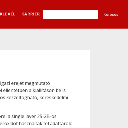
ÍRLEVÉL
KARRIER
 igazi erejét megmutató
 ellentétben a kiállításon be is
nos kézzelfogható, kereskedelmi
rei a single layer 25 GB-os
peroxidot használtak fel adattároló