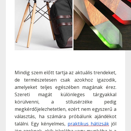
Mindig szem előtt tartja az aktuális trendeket,
de természetesen csak azokhoz igazodik,
amelyeket teljes egészében magának érez.
Szereti magát különleges tárgyakkal
körülvenni, a stílusérzéke pedig
megkérdőjelezhetetlen, ezért nem egyszerű a
választás, ha számára próbálunk ajándékot
találni. Egy kényelmes,
praktikus hátizsák
jól
jön azoknak, akik iskolába vagy munkába is a