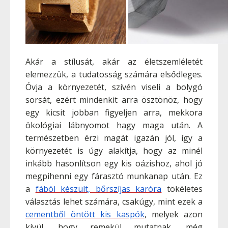
Akár a stílusát, akár az életszemléletét
elemezzük, a tudatosság számára elsődleges.
Óvja a környezetét, szívén viseli a bolygó
sorsát, ezért mindenkit arra ösztönöz, hogy
egy kicsit jobban figyeljen arra, mekkora
ökológiai lábnyomot hagy maga után. A
természetben érzi magát igazán jól, így a
környezetét is úgy alakítja, hogy az minél
inkább hasonlítson egy kis oázishoz, ahol jó
megpihenni egy fárasztó munkanap után. Ez
a
fából készült, bőrszíjas karóra
tökéletes
választás lehet számára, csakúgy, mint ezek a
cementből öntött kis kaspók
, melyek azon
kívül, hogy remekül mutatnak, még