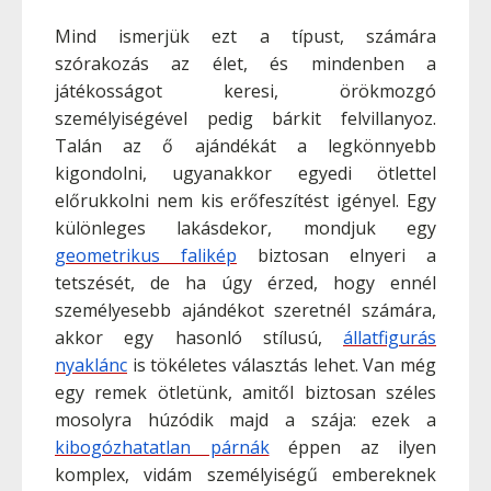
Mind ismerjük ezt a típust, számára
szórakozás az élet, és mindenben a
játékosságot keresi, örökmozgó
személyiségével pedig bárkit felvillanyoz.
Talán az ő ajándékát a legkönnyebb
kigondolni, ugyanakkor egyedi ötlettel
előrukkolni nem kis erőfeszítést igényel. Egy
különleges lakásdekor, mondjuk egy
geometrikus falikép
biztosan elnyeri a
tetszését, de ha úgy érzed, hogy ennél
személyesebb ajándékot szeretnél számára,
akkor egy hasonló stílusú,
állatfigurás
nyaklánc
is tökéletes választás lehet. Van még
egy remek ötletünk, amitől biztosan széles
mosolyra húzódik majd a szája: ezek a
kibogózhatatlan párnák
éppen az ilyen
komplex, vidám személyiségű embereknek