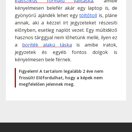
klasszikus formájú válltáska
, amibe
kényelmesen belefér akár egy laptop is, de
gyönyörű ajándék lehet egy
töltőtoll
is, pláne
annak, aki a kézzel írt jegyzeteket részesíti
előnyben, esetleg naplót vezet. Egy múltidéző
hasznos tárggyal nem lőhetünk mellé, ilyen ez
a
boríték alakú táska
is amibe iratok,
jegyzetek és egyéb fontos dolgok is
kényelmesen bele férnek.
Figyelem! A tartalom legalább 2 éve nem
frissült! Előfordulhat, hogy a képek nem
megfelelően jelennek meg.