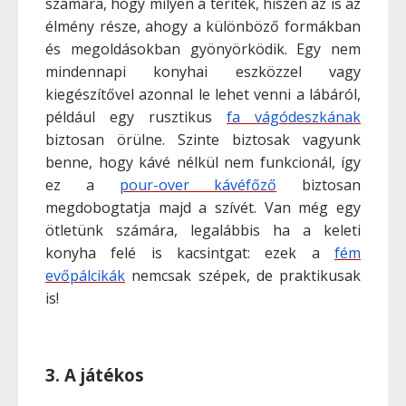
számára, hogy milyen a teríték, hiszen az is az
élmény része, ahogy a különböző formákban
és megoldásokban gyönyörködik. Egy nem
mindennapi konyhai eszközzel vagy
kiegészítővel azonnal le lehet venni a lábáról,
például egy rusztikus
fa vágódeszkának
biztosan örülne. Szinte biztosak vagyunk
benne, hogy kávé nélkül nem funkcionál, így
ez a
pour-over kávéfőző
biztosan
megdobogtatja majd a szívét. Van még egy
ötletünk számára, legalábbis ha a keleti
konyha felé is kacsintgat: ezek a
fém
evőpálcikák
nemcsak szépek, de praktikusak
is!
3. A játékos