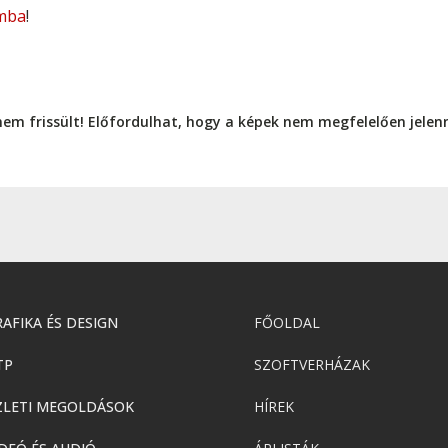
mba
!
nem frissült! Előfordulhat, hogy a képek nem megfelelően jele
AFIKA ÉS DESIGN
FŐOLDAL
TP
SZOFTVERHÁZAK
ZLETI MEGOLDÁSOK
HÍREK