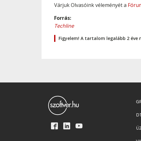
Várjuk Olvasóink véleményét a
Fóru
Forrás:
Techline
Figyelem! A tartalom legalább 2 éve 
GR
D
Ü