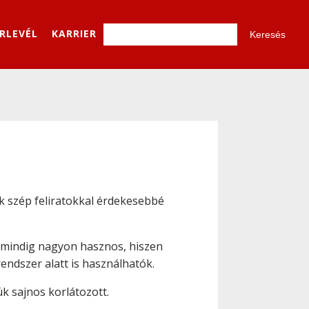
ÍRLEVÉL
KARRIER
k szép feliratokkal érdekesebbé
g mindig nagyon hasznos, hiszen
ndszer alatt is használhatók.
k sajnos korlátozott.