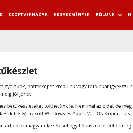
K
SZOFTVERHÁZAK
KEDVEZMÉNYEK
RÓLUNK
H
tűkészlet
ót gyártunk, háttérképet kreálunk vagy fotóinkat igyekszün
ndig jól jöhet.
nes betűkészleteket tölthetünk le. Nem mai az oldal, de mé
készletek Microsoft Windows és Apple Mac OS X operációs re
 tartalmaz magyar ékezeteket, így felhasználási lehetőségü