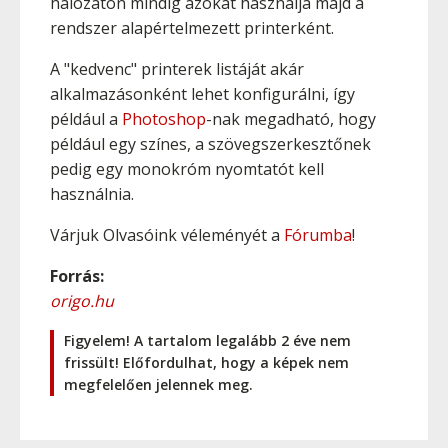
hálózaton mindig azokat használja majd a
rendszer alapértelmezett printerként.
A "kedvenc" printerek listáját akár
alkalmazásonként lehet konfigurálni, így
például a
Photoshop
-nak megadható, hogy
például egy színes, a szövegszerkesztőnek
pedig egy monokróm nyomtatót kell
használnia.
Várjuk Olvasóink véleményét a
Fórumba
!
Forrás:
origo.hu
Figyelem! A tartalom legalább 2 éve nem
frissült! Előfordulhat, hogy a képek nem
megfelelően jelennek meg.