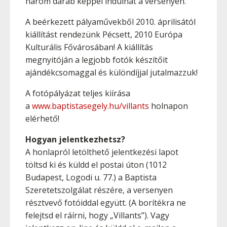
három darab képpel indulhat a versenyen.
A beérkezett pályaművekből 2010. áprilisától
kiállítást rendezünk Pécsett, 2010 Európa
Kulturális Fővárosában! A kiállítás
megnyitóján a legjobb fotók készítőit
ajándékcsomaggal és különdíjjal jutalmazzuk!
A fotópályázat teljes kiírása
a
www.baptistasegely.hu/villants
holnapon
elérhető!
Hogyan jelentkezhetsz?
A honlapról letölthető jelentkezési lapot
töltsd ki és küldd el postai úton (1012
Budapest, Logodi u. 77.) a Baptista
Szeretetszolgálat részére, a versenyen
résztvevő fotóiddal együtt. (A borítékra ne
felejtsd el ráírni, hogy „Villants”). Vagy