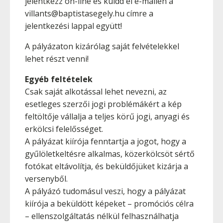
jelentkezz on-line és küldd el e-mailen a
villants@baptistasegely.hu címre a
jelentkezési lappal együtt!
A pályázaton kizárólag saját felvételekkel
lehet részt venni!
Egyéb feltételek
Csak saját alkotással lehet nevezni, az
esetleges szerzői jogi problémákért a kép
feltöltője vállalja a teljes körű jogi, anyagi és
erkölcsi felelősséget.
A pályázat kiírója fenntartja a jogot, hogy a
gyűlöletkeltésre alkalmas, közerkölcsöt sértő
fotókat eltávolítja, és beküldőjüket kizárja a
versenyből.
A pályázó tudomásul veszi, hogy a pályázat
kiírója a beküldött képeket – promóciós célra
– ellenszolgáltatás nélkül felhasználhatja