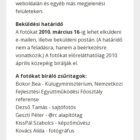
weboldalán és egyéb más megjelenési
felületeken.
Beküldési határidő
A fotókat
2010. március 16
-ig lehet elküldeni
e-mailen, illetve beküldeni postán. (A határidő
nem a feladásra, hanem a beérkezésre
vonatkozik.) A fotókat előreláthatólag 2010.
április közepéig bírálják el.
A fotókat bíráló zsűritagok:
Bokor Bea - Külügyminisztérium, Nemzetközi
Fejlesztési Együttműködési Főosztály
referense
Dezső Tamás - sajtófotós
Geszti Péter - @rc alapítótag
KissPál Szabolcs - képzőművész
Kovács Alida - fotógráfus