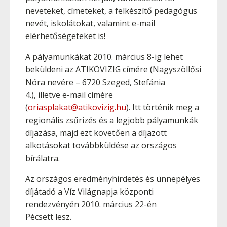
neveteket, címeteket, a felkészítő pedagógus
nevét, iskolátokat, valamint e-mail
elérhetőségeteket is!
A pályamunkákat 2010. március 8-ig lehet
beküldeni az ATIKÖVIZIG címére (Nagyszöllősi
Nóra nevére – 6720 Szeged, Stefánia
4.), illetve e-mail címére
(
oriasplakat@atikovizig.hu
). Itt történik meg a
regionális zsűrizés és a legjobb pályamunkák
díjazása, majd ezt követően a díjazott
alkotásokat továbbküldése az országos
bírálatra.
Az országos eredményhirdetés és ünnepélyes
díjátadó a Víz Világnapja központi
rendezvényén 2010. március 22-én
Pécsett lesz.