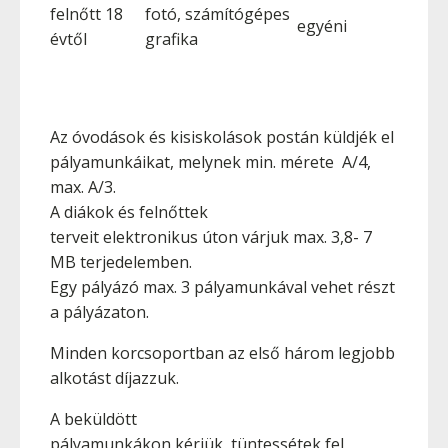
felnőtt 18
fotó, számítógépes
egyéni
évtől
grafika
Az óvodások és kisiskolások postán küldjék el
pályamunkáikat, melynek min. mérete A/4,
max. A/3.
A diákok és felnőttek
terveit elektronikus úton várjuk max. 3,8- 7
MB terjedelemben.
Egy pályázó max. 3 pályamunkával vehet részt
a pályázaton.
Minden korcsoportban az első három legjobb
alkotást díjazzuk.
A beküldött
pályamunkákon kérjük, tüntessétek fel