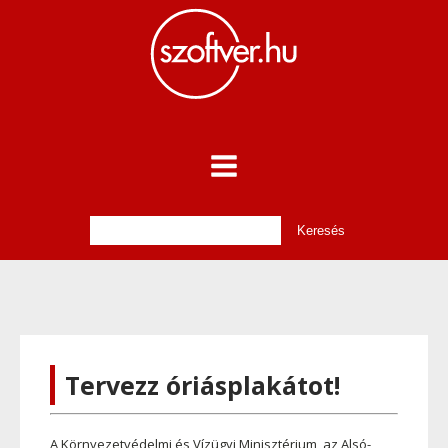
Tervezz óriásplakátot!
A Környezetvéd
elmi és Vízügyi Minisztérium, az Alsó-