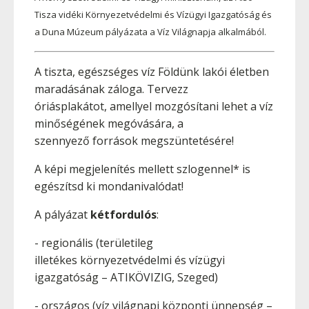
Tisza vidéki
Környezetvédelmi és Vízügyi Igazgatóság és
a Duna Múzeum pályázata a Víz Világnapja alkalmából
.
A tiszta, egészséges víz Földünk lakói életben
maradásának záloga. Tervezz
óriásplakátot, amellyel mozgósítani lehet a víz
minőségének megóvására, a
szennyező források megszüntetésére!
A képi megjelenítés mellett szlogennel* is
egészítsd ki mondanivalódat!
A pályázat
kétfordulós
:
- regionális (területileg
illetékes környezetvédelmi és vízügyi
igazgatóság – ATIKÖVIZIG, Szeged)
- országos (víz világnapi központi ünnepség –