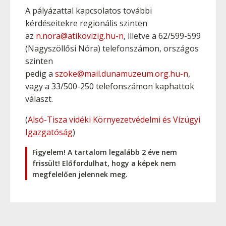
A pályázattal kapcsolatos további
kérdéseitekre regionális szinten
az
n.nora@atikovizig.hu-n
, illetve a 62/599-599
(Nagyszöllősi Nóra) telefonszámon, országos
szinten
pedig a
szoke@mail.dunamuzeum.org.hu-n
,
vagy a 33/500-250 telefonszámon kaphattok
választ.
(
Alsó-Tisza vidéki Környezetvédelmi és Vízügyi
Igazgatóság
)
Figyelem! A tartalom legalább 2 éve nem
frissült! Előfordulhat, hogy a képek nem
megfelelően jelennek meg.