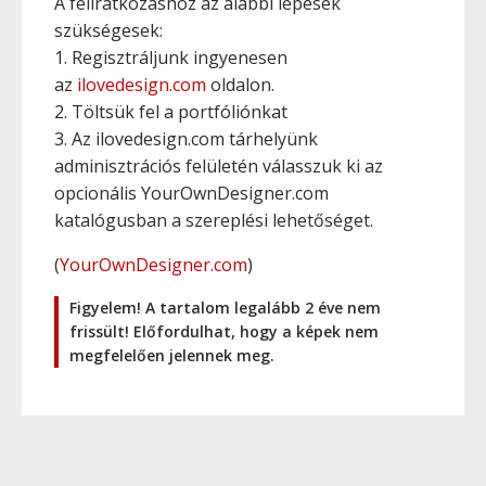
A feliratkozáshoz az alábbi lépések
szükségesek:
1. Regisztráljunk ingyenesen
az
ilovedesign.com
oldalon.
2. Töltsük fel a portfóliónkat
3. Az ilovedesign.com tárhelyünk
adminisztrációs felületén válasszuk ki az
opcionális YourOwnDesigner.com
katalógusban a szereplési lehetőséget.
(
YourOwnDesigner.com
)
Figyelem! A tartalom legalább 2 éve nem
frissült! Előfordulhat, hogy a képek nem
megfelelően jelennek meg.