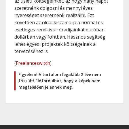
az üzleti költségeinket, az hogy hány napot
szeretnénk dolgozni és mennyi éves
nyereséget szeretnénk realizálni. Ezt
követően az oldal kiszámolja a normál és
esetleges rendkívüli óradíjainkat euróban,
dollárban vagy fontban. Hasznos segítség
lehet egyedi projektek költségeinek a
tervezéséhez is.
(
Freelanceswitch
)
Figyelem! A tartalom legalább 2 éve nem
frissült! Előfordulhat, hogy a képek nem
megfelelően jelennek meg.