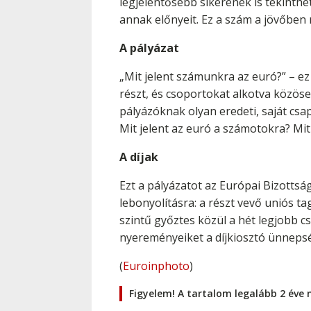
legjelentősebb sikerének is tekinthe
annak előnyeit. Ez a szám a jövőben
A pályázat
„Mit jelent számunkra az euró?” – ez
részt, és csoportokat alkotva közöse
pályázóknak olyan eredeti, saját csap
Mit jelent az euró a számotokra? Mit 
A díjak
Ezt a pályázatot az Európai Bizottsá
lebonyolításra: a részt vevő uniós t
szintű győztes közül a hét legjobb 
nyereményeiket a díjkiosztó ünneps
(
Euroinphoto
)
Figyelem! A tartalom legalább 2 éve 