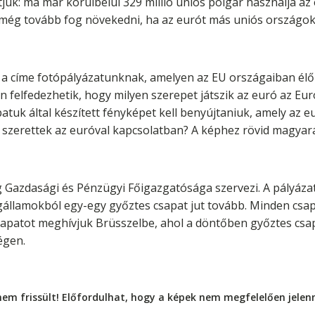
tjük: ma már körülbelül 329 millió uniós polgár használja az
 még tovább fog növekedni, ha az eurót más uniós országok
 a címe fotópályázatunknak, amelyen az EU országaiban élő 
n felfedezhetik, hogy milyen szerepet játszik az euró az Eu
atuk által készített fényképet kell benyújtaniuk, amely az e
szerettek az euróval kapcsolatban? A képhez rövid magyarázó 
g Gazdasági és Pénzügyi Főigazgatósága szervezi. A pályázat
agállamokból egy-egy győztes csapat jut tovább. Minden csap
csapatot meghívjuk Brüsszelbe, ahol a döntőben győztes csap
égen.
nem frissült! Előfordulhat, hogy a képek nem megfelelően jele