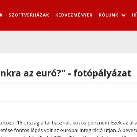
K
SZOFTVERHÁZAK
KEDVEZMÉNYEK
RÓLUNK
H
nkra az euró?" - fotópályázat
a közül 16 ország által használt közös pénznem. Ezek az ál
tése fontos lépés volt az európai integráció útján. A beve