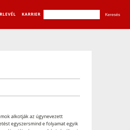
ÍRLEVÉL
KARRIER
lamok alkotják az úgynevezett
zetést egyszersmind e folyamat egyik