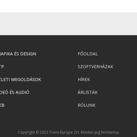
AFIKA ÉS DESIGN
FŐOLDAL
TP
SZOFTVERHÁZAK
ZLETI MEGOLDÁSOK
HÍREK
DEÓ ÉS AUDIÓ
ÁRLISTÁK
EB
RÓLUNK
Copyright © 2023 Trans-Europe Zrt. Minden jog fenntartva.