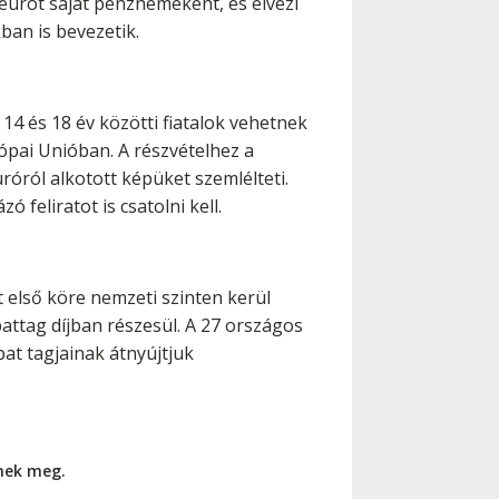
 eurót saját pénznemeként, és élvezi
ban is bevezetik.
14 és 18 év közötti fiatalok vehetnek
rópai Unióban. A részvételhez a
uróról alkotott képüket szemlélteti.
feliratot is csatolni kell.
 első köre nemzeti szinten kerül
attag díjban részesül. A 27 országos
at tagjainak átnyújtjuk
nnek meg.