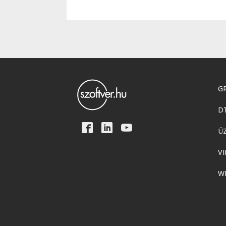
GR
D
Ü
VI
W