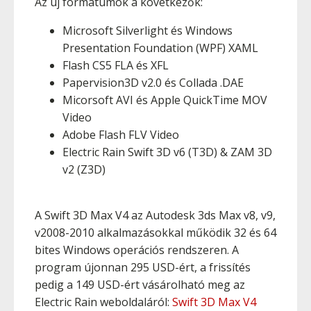
Az új formátumok a következők:
Microsoft Silverlight és Windows
Presentation Foundation (WPF) XAML
Flash CS5 FLA és XFL
Papervision3D v2.0 és Collada .DAE
Micorsoft AVI és Apple QuickTime MOV
Video
Adobe Flash FLV Video
Electric Rain Swift 3D v6 (T3D) & ZAM 3D
v2 (Z3D)
A Swift 3D Max V4 az Autodesk 3ds Max v8, v9,
v2008-2010 alkalmazásokkal működik 32 és 64
bites Windows operációs rendszeren. A
program újonnan 295 USD-ért, a frissítés
pedig a 149 USD-ért vásárolható meg az
Electric Rain weboldaláról:
Swift 3D Max V4