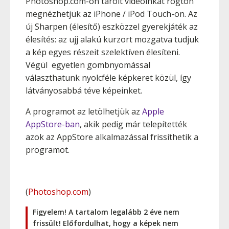
Photoshop.com-on tárolt videóinkat rögtön
megnézhetjük az iPhone / iPod Touch-on. Az
új Sharpen (élesítő) eszközzel gyerekjáték az
élesítés: az ujj alakú kurzort mozgatva tudjuk
a kép egyes részeit szelektíven élesíteni.
Végül egyetlen gombnyomással
választhatunk nyolcféle képkeret közül, így
látványosabbá téve képeinket.
A programot az letölhetjük az
Apple
AppStore-ban
, akik pedig már telepítették
azok az AppStore alkalmazással frissíthetik a
programot.
(
Photoshop.com
)
Figyelem! A tartalom legalább 2 éve nem
frissült! Előfordulhat, hogy a képek nem