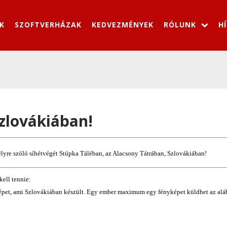
K
SZOFTVERHÁZAK
KEDVEZMÉNYEK
RÓLUNK
H
zlovákiában!
lyre szóló síhétvégét Stúpka Táléban, az Alacsony Tátrában, Szlovákiában!
kell tennie:
et, ami Szlovákiában készült. Egy ember maximum egy fényképet küldhet az alá