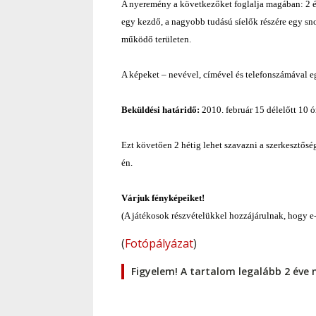
A nyeremény a következőket foglalja magában: 2 éj
egy kezdő, a nagyobb tudású síelők részére egy sn
működő területen.
A képeket – nevével, címével és telefonszámával e
Beküldési határidő:
2010. február 15 délelőtt 10 ó
Ezt követően 2 hétig lehet szavazni a szerkesztőség
én.
Várjuk fényképeiket!
(A játékosok részvételükkel hozzájárulnak, hogy e-m
(
Fotópályázat
)
Figyelem! A tartalom legalább 2 éve 