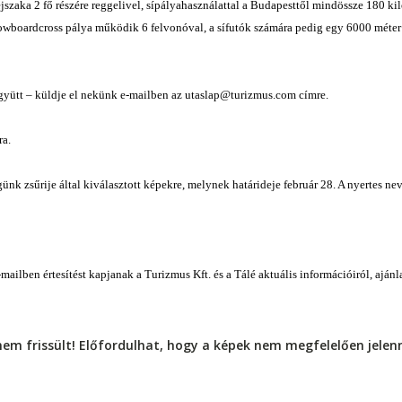
szaka 2 fő részére reggelivel, sípályahasználattal a Budapesttől mindössze 180 k
owboardcross pálya működik 6 felvonóval, a sífutók számára pedig egy 6000 méter h
gyütt – küldje el nekünk e-mailben az utaslap@turizmus.com címre.
ra.
ünk zsűrije által kiválasztott képekre, melynek határideje február 28. A nyertes ne
ailben értesítést kapjanak a Turizmus Kft. és a Tálé aktuális információiról, ajánla
nem frissült! Előfordulhat, hogy a képek nem megfelelően jele