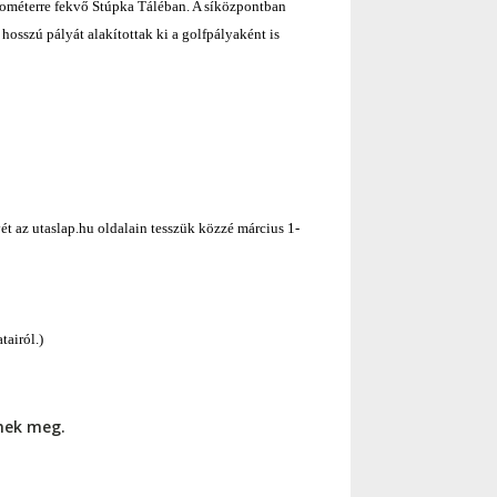
ilométerre fekvő Stúpka Táléban. A síközpontban
osszú pályát alakítottak ki a golfpályaként is
vét az utaslap.hu oldalain tesszük közzé március 1-
tairól.)
nnek meg.