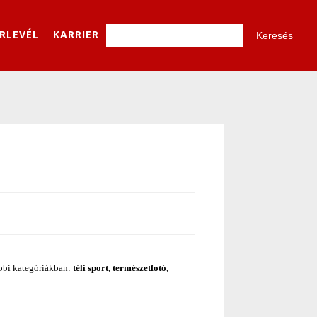
ÍRLEVÉL
KARRIER
bbi kategóriákban:
téli sport, természetfotó,