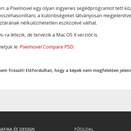
n: a Pixelnovel egy olyan ingyenes segédprogramot tett kö
összehasonlítani, a különbségeket látványosan megjelenítv
tárának nélkülözhetetlen eszközévé válhat.
a létezik, de tervezik a Mac OS X verziót is.
etjük le:
Pixelnovel Compare PSD
.
nem frissült! Előfordulhat, hogy a képek nem megfelelően jele
AFIKA ÉS DESIGN
FŐOLDAL