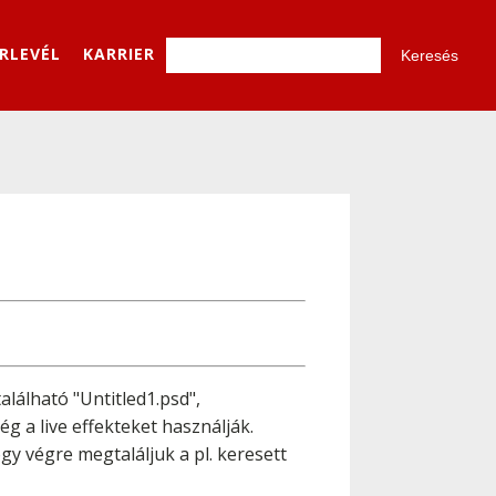
ÍRLEVÉL
KARRIER
alálható "Untitled1.psd",
g a live effekteket használják.
y végre megtaláljuk a pl. keresett