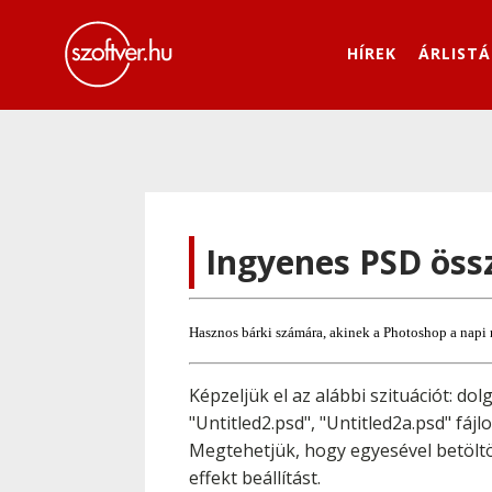
HÍREK
ÁRLISTÁ
Ingyenes PSD öss
Hasznos bárki számára, akinek a Photoshop a nap
Képzeljük el az alábbi szituációt: d
"Untitled2.psd", "Untitled2a.psd" fá
Megtehetjük, hogy egyesével betöltö
effekt beállítást.