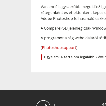
Van ennél egyszerűbb megoldás? Ige
rétegenként és effektenként képes 
Adobe Photoshop felhasználó eszköz
A ComparePSD jelenleg csak Windows-r
A programot a cég weboldaláról tötlh
(
Photoshopsupport
)
Figyelem! A tartalom legalább 2 éve 
GR