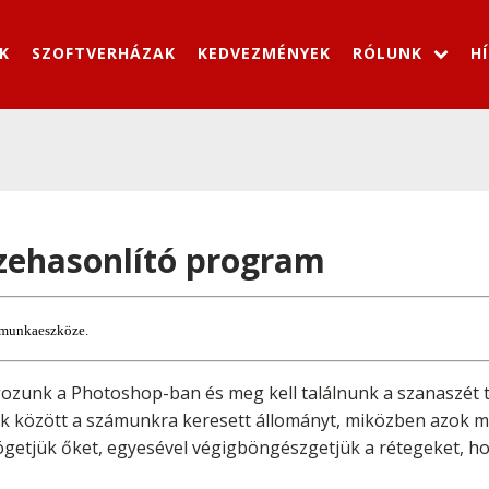
K
SZOFTVERHÁZAK
KEDVEZMÉNYEK
RÓLUNK
H
zehasonlító program
i munkaeszköze.
olgozunk a Photoshop-ban és meg kell találnunk a szanaszét t
jlok között a számunkra keresett állományt, miközben azok mé
getjük őket, egyesével végigböngészgetjük a rétegeket, hog