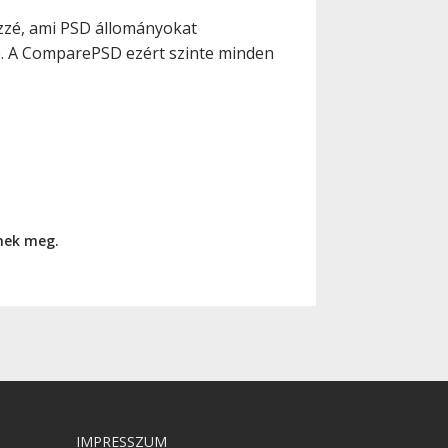
zzé, ami PSD állományokat
e. A ComparePSD ezért szinte minden
nnek meg.
IMPRESSZUM