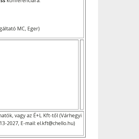
ess
konferenciára.
lgáltató MC, Eger)
atók, vagy az É+L Kft-től (Várhegyi
13-2027, E-mail: el.kft@chello.hu)