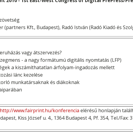
int 2010 - 1st East-West Congress of Digital PrePress/Pr
Szövetség
r (partners Kft., Budapest), Radó István (Radó Kiadó és Szo
eruházás vagy átszervezés?
zegmens - a nagy formátumú digitális nyomtatás (LFP)
ségek a kiszámíthatatlan árfolyam-ingadozás mellett
tozási lánc kezelése
korló munkatársaknak és diákoknak
daiparában
http://www.fairprint.hu/konferencia
elérésű honlapján találh
pest, Kiss József u. 4., 1364 Budapest 4, Pf. 354, Tel./Fax: 3