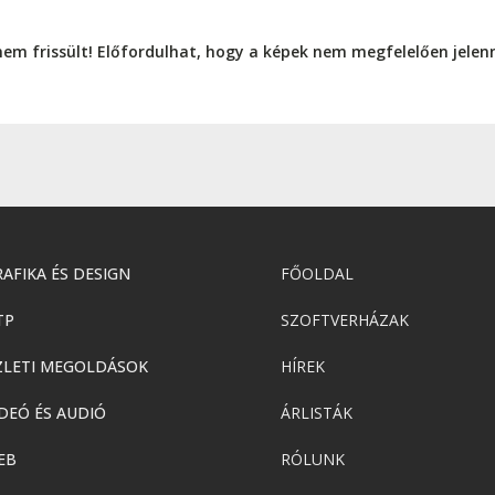
nem frissült! Előfordulhat, hogy a képek nem megfelelően jele
AFIKA ÉS DESIGN
FŐOLDAL
TP
SZOFTVERHÁZAK
ZLETI MEGOLDÁSOK
HÍREK
DEÓ ÉS AUDIÓ
ÁRLISTÁK
EB
RÓLUNK