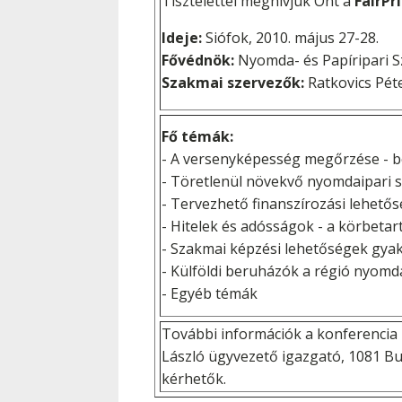
Tisztelettel meghívjuk Önt a
FairPr
Ideje:
Siófok, 2010. május 27-28.
Fővédnök:
Nyomda- és Papíripari 
Szakmai szervezők:
Ratkovics Péte
Fő témák:
- A versenyképesség megőrzése - b
- Töretlenül növekvő nyomdaipari s
- Tervezhető finanszírozási lehető
- Hitelek és adósságok - a körbetar
- Szakmai képzési lehetőségek gya
- Külföldi beruházók a régió nyom
- Egyéb témák
További információk a konferencia
László ügyvezető igazgató, 1081 Buda
kérhetők.