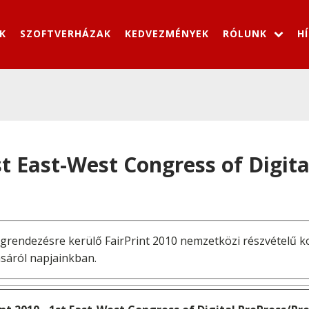
K
SZOFTVERHÁZAK
KEDVEZMÉNYEK
RÓLUNK
H
1st East-West Congress of Digit
grendezésre kerülő FairPrint 2010 nemzetközi részvételű k
sáról napjainkban.