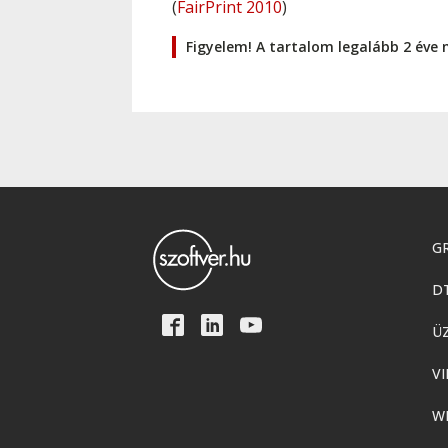
(
FairPrint 2010
)
Figyelem! A tartalom legalább 2 éve 
GR
D
Ü
VI
W