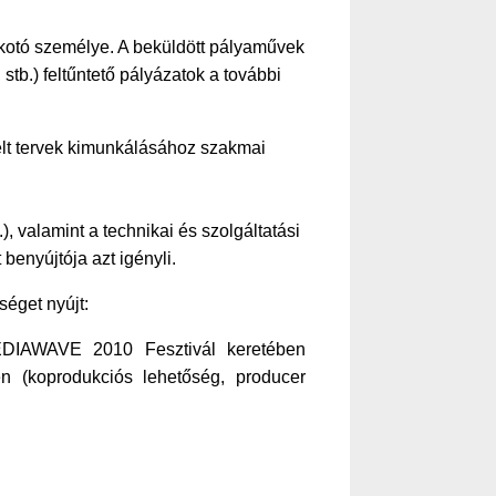
alkotó személye. A beküldött pályaművek
stb.) feltűntető pályázatok a további
télt tervek kimunkálásához szakmai
), valamint a technikai és szolgáltatási
enyújtója azt igényli.
séget nyújt:
 MEDIAWAVE 2010 Fesztivál keretében
(koprodukciós lehetőség, producer