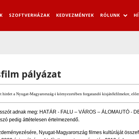
K
SZOFTVERHÁZAK
KEDVEZMÉNYEK
RÓLUNK
H
sfilm pályázat
t hirdet a Nyugat-Magyarország-i környezetében forgatandó kisjátékfilmekre, előm
ulcsszót adnak meg: HATÁR - FALU – VÁROS – ÁLOMAUTÓ - DEFE
t szó pedig áttételesen értelmezendő.
eményezésére, Nyugat-Magyarország filmes kultúráját összef