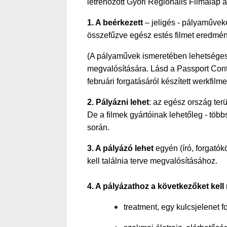
létrehozott Győri Regionális Filmalap 
1. A beérkezett
– jeligés - pályaműveket
összefűzve egész estés filmet eredmé
(A pályaművek ismeretében lehetséges,
megvalósítására. Lásd a Passport Contr
februári forgatásáról készített werkfilmet!
2. Pályázni lehet
: az egész ország terül
De a filmek gyártóinak lehetőleg - több
során.
3. A pályázó lehet
egyén (író, forgatók
kell találnia terve megvalósításához.
4. A pályázathoz a következőket kell 
treatment, egy kulcsjelenet f