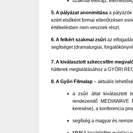
szakmai életrajz, elérhetőség 
5. A pályázat anonimitása
a pályázók 
ezért elsőként formai ellenőrzésen esnek
értékelésben nem vesznek részt.
6. A felkért szakmai zsűri
az elfogadás
segítséget (dramaturgiai, forgatókönyvíró
7. A kiválasztott szkeccsfilm megval
hátterek megtalálásához a GYŐRI REGI
8. A Győri Filmalap
– aktuális lehetős
a zsűri által kiválasztot
rendezendő MEDIAWAVE FIL
keresése), a konferencia pro
segítség a magyar és nemzet
MMKA kisjátékfilm gyártási 