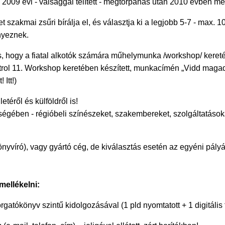
a 2009 évi - válsággal telített - megtorpanás után 2010 évben 
 szakmai zsűri bírálja el, és választja ki a legjobb 5-7 - max. 1
nyeznek.
 hogy a fiatal alkotók számára műhelymunka /workshop/ keretéb
ol 11. Workshop keretében készített, munkacímén „Vidd magaddal
 Itt!)
etéről és külföldről is!
ségében - régióbeli színészeket, szakembereket, szolgáltatásoka
önyvíró), vagy gyártó cég, de kiválasztás esetén az egyéni pály
mellékelni:
orgatókönyv szintű kidolgozásával (1 pld nyomtatott + 1 digitáli