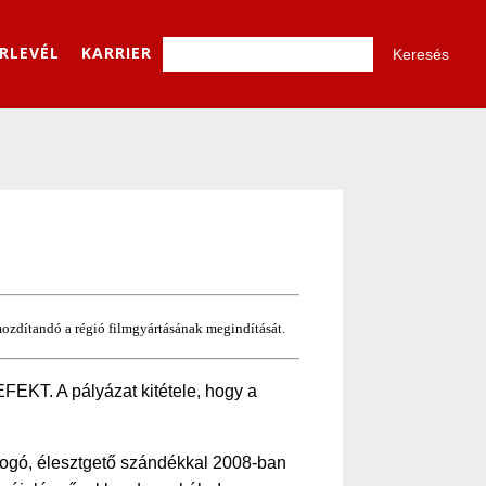
ÍRLEVÉL
KARRIER
ozdítandó a régió filmgyártásának megindítását.
KT. A pályázat kitétele, hogy a
ogó, élesztgető szándékkal 2008-ban