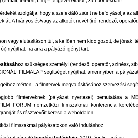
(e-mail, telefon, cím) – jeligével ellátott, zárt borítékban!
érdekét szolgálja, hogy a szelektáló zsűrit ne befolyásolja az 
 át. A hiányos és/vagy az alkotók nevét (író, rendező, operatőr, 
on vagy elutasításon túl, a kellően nem kidolgozott, de jónak í
i) nyújthat, ha arra a pályázó igényt tart.
ósításáho
z szükséges személyi (rendező, operatőr, színész, stb.
ONÁLI FILMALAP segítséget nyújthat, amennyiben a pályázat b
égeihez mérten - a filmtervek megvalósításához szervezési segít
t legjobb filmterveknek (pályázat nyertesei) bemutatása a
M FORUM nemzetközi filmszakmai konferencia keretében 
gramját és résztvevőit keresd a weboldalon,
közi filmszakmai pályázatokon való induláshoz
pályázat várható
beadási határideje:
2010. április - május