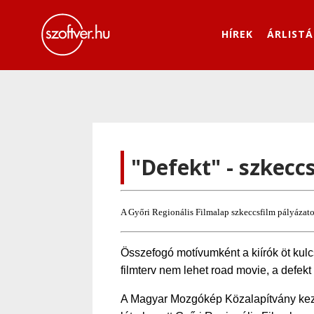
HÍREK
ÁRLISTÁ
"Defekt" - szkecc
A Győri Regionális Filmalap szkeccsfilm pályázato
Összefogó motívumként a kiírók öt k
filmterv nem lehet road movie, a defek
A Magyar Mozgókép Közalapítvány kezd