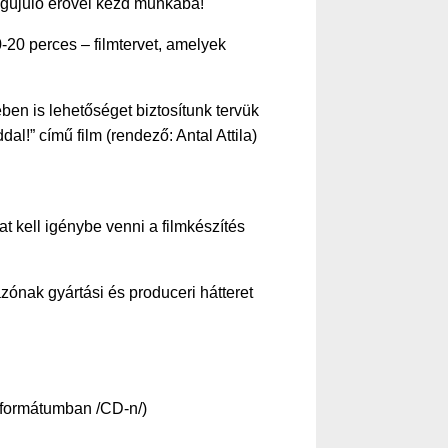
megújuló erővel kezd munkába!
0-20 perces – filmtervet, amelyek
en is lehetőséget biztosítunk tervük
!” című film (rendező: Antal Attila)
t kell igénybe venni a filmkészítés
ázónak gyártási és produceri hátteret
s formátumban /CD-n/)