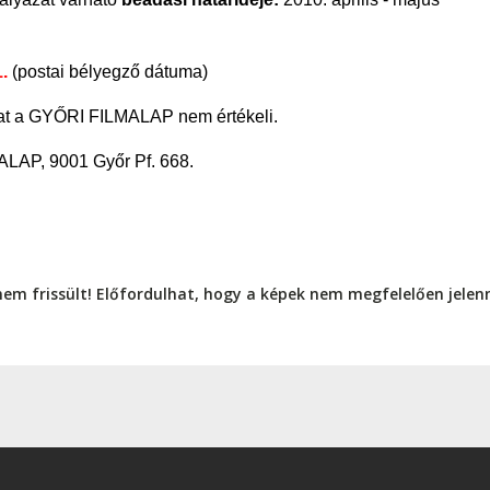
.
(postai bélyegző dátuma)
kat a GYŐRI FILMALAP nem értékeli.
AP, 9001 Győr Pf. 668.
nem frissült! Előfordulhat, hogy a képek nem megfelelően jele