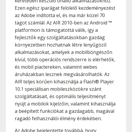
keretében készülő önálló alkalmazásokhoz.
Ezen egész iparágat felölelő kezdeményezést
az Adobe indította el, és ma már közel 70
tagot számlál. Az AIR 2010-ben az Android ™
platformon is támogatottá válik, így a
fejlesztők egy szolgáltatásokban gazdag
környezetben hozhatnak létre lenyűgöző
alkalmazásokat, amelyek a mobilböngészőn
kívül, több operációs rendszerre is elérhetők,
és mobil piactereken, valamint webes
áruházakban lesznek megvásárolhatók. Az
AIR teljes körűen kihasználja a Flash® Player
10.1 speciálisan mobileszközökre szánt
szolgáltatásait, és optimális teljesítményt
nyújt a mobilok kijelzőin, valamint kihasználja
a beépített funkciókat a gazdagabb, magával
ragadó felhasználói élmény érdekében.
Az Adobe bejelentette továbbá, hogy