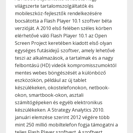
világszerte tartalomszolgáltatók és
mobileszköz-fejlesztők rendelkezésére
bocsátotta a Flash Player 10.1 szoftver béta
verzióját. A 2010 első felében széles körben
elérhetővé váló Flash Player 10.1 az Open
Screen Project keretében kiadott első olyan
egységes futásidejű szoftver, amely lehetővé
teszi az alkalmazások, a tartalmak és a nagy
felbontású (HD) videók kompromisszumoktól
mentes webes böngészését a különböző
eszközökön, például az új tablet
készülékeken, okostelefonokon, netbook-
okon, smartbook-okon, asztali
számítógépeken és egyéb elektronikus
készülékeken. A Strategy Analytics 2010.
januári elemzése szerint 2012 végére több
mint 250 millió mobiltelefon fogja támogatni a
teljes Flash Player szoftvert. A szoftvert