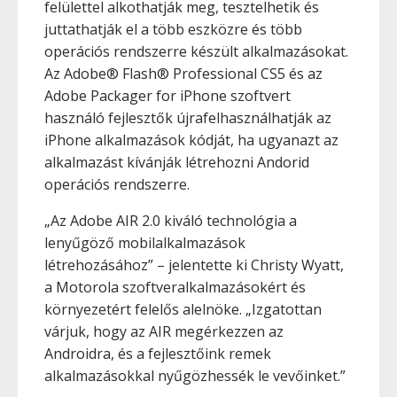
felülettel alkothatják meg, tesztelhetik és
juttathatják el a több eszközre és több
operációs rendszerre készült alkalmazásokat.
Az Adobe® Flash® Professional CS5 és az
Adobe Packager for iPhone szoftvert
használó fejlesztők újrafelhasználhatják az
iPhone alkalmazások kódját, ha ugyanazt az
alkalmazást kívánják létrehozni Andorid
operációs rendszerre.
„Az Adobe AIR 2.0 kiváló technológia a
lenyűgöző mobilalkalmazások
létrehozásához” – jelentette ki Christy Wyatt,
a Motorola szoftveralkalmazásokért és
környezetért felelős alelnöke. „Izgatottan
várjuk, hogy az AIR megérkezzen az
Androidra, és a fejlesztőink remek
alkalmazásokkal nyűgözhessék le vevőinket.”