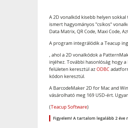
A 2D vonalkód kisebb helyen sokkal t
ismert hagyományos "csíkos" vonalkó
Data Matrix, QR Code, Maxi Code, A
A program integrálódik a Teacup in
, ahol a 2D vonalkódok a PatternMa
injéhez. További hasonlóság hogy a
felületen keresztül az
ODBC
adatforr
kódon keresztül.
A BarcodeMaker 2D for Mac and Win
vásárolható meg 169 USD-ért. Ugyani
(
Teacup Software
)
Figyelem! A tartalom legalább 2 éve 