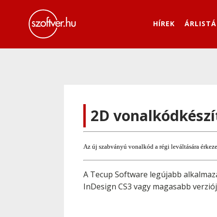
HÍREK
ÁRLISTÁ
2D vonalkódkészí
Az új szabványú vonalkód a régi leváltására érkeze
A Tecup Software legújabb alkalmazá
InDesign CS3 vagy magasabb verziój