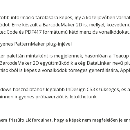
öbb információ tárolására képes, így a közeljövőben várható
dot. Erre készült a BarcodeMaker 2D is, mellyel, közvetlenü
ztec Code és PDF417 formátumú kétdimenziós vonalkódokat
gyenes PatternMaker plug-injével
ker palettán mintaként is megjelennek, hasonlóan a Teacup
 BarcodeMaker 2D együttműködik a cég DataLinker nevű plug
ásokból is képes a vonalkódok tömeges generálására, Apple
dows használatához legalább InDesign CS3 szükséges, és 
nnen ingyenes próbaverziót is letölthetünk.
nem frissült! Előfordulhat, hogy a képek nem megfelelően jele