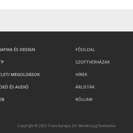
AFIKA ÉS DESIGN
FŐOLDAL
TP
SZOFTVERHÁZAK
ZLETI MEGOLDÁSOK
HÍREK
DEÓ ÉS AUDIÓ
ÁRLISTÁK
EB
RÓLUNK
Copyright © 2023 Trans-Europe Zrt. Minden jog fenntartva.