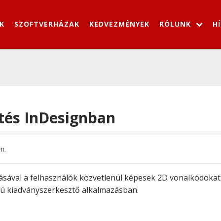
K
SZOFTVERHÁZAK
KEDVEZMÉNYEK
RÓLUNK
H
tés InDesignban
tt.
sával a felhasználók közvetlenül képesek 2D vonalkódokat 
ú kiadványszerkesztő alkalmazásban.