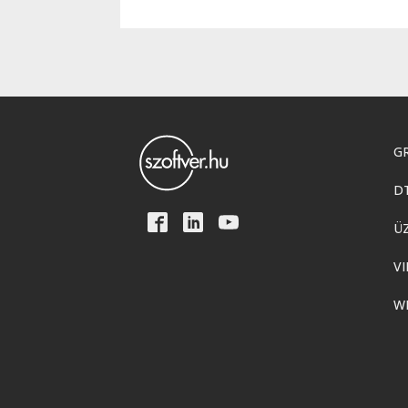
GR
D
Ü
VI
W