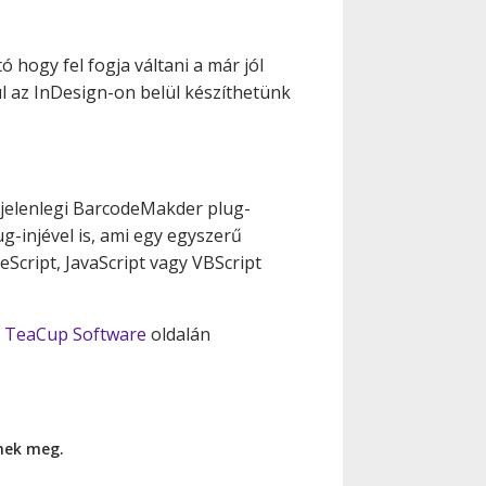
 hogy fel fogja váltani a már jól
l az InDesign-on belül készíthetünk
.
 jelenlegi BarcodeMakder plug-
-injével is, ami egy egyszerű
Script, JavaScript vagy VBScript
a
TeaCup Software
oldalán
nnek meg.