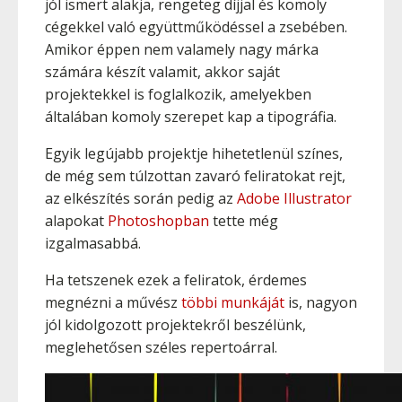
jól ismert alakja, rengeteg díjjal és komoly
cégekkel való együttműködéssel a zsebében.
Amikor éppen nem valamely nagy márka
számára készít valamit, akkor saját
projektekkel is foglalkozik, amelyekben
általában komoly szerepet kap a tipográfia.
Egyik legújabb projektje hihetetlenül színes,
de még sem túlzottan zavaró feliratokat rejt,
az elkészítés során pedig az
Adobe Illustrator
alapokat
Photoshopban
tette még
izgalmasabbá.
Ha tetszenek ezek a feliratok, érdemes
megnézni a művész
többi munkáját
is, nagyon
jól kidolgozott projektekről beszélünk,
meglehetősen széles repertoárral.