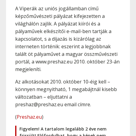
A Viperák az uniós jogállamban című
képzőművészeti pályázat kifejezetten a
világhálón zajlik. A pályázat kiírói és a
pályaművek elkészítői e-mail-ben tartják a
kapcsolatot, s a díjazás is kizárólag az
interneten történik: eszerint a legjobbnak
talált öt pályaművet a magyar összművészeti
portál, a www.preshaz.eu 2010. október 23-án
megjeleníti.
Az alkotásokat 2010. október 10-éig kell –
könnyen megnyitható, 1 megabájtnál kisebb
változatban – eljuttatni a
preshaz@preshaz.eu email címre.
(
Preshaz.eu
)
Figyelem! A tartalom legalább 2 éve nem
frissült! Előfordulhat, hogy a képek nem