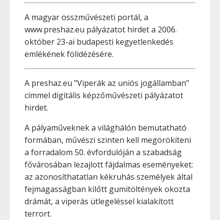
A magyar összművészeti portál, a
www.preshaz.eu pályázatot hirdet a 2006.
október 23-ai budapesti kegyetlenkedés
emlékének fölidézésére.
A preshaz.eu "Viperák az uniós jogállamban"
címmel digitális képzőművészeti pályázatot
hirdet.
A pályaműveknek a világhálón bemutatható
formában, művészi szinten kell megörökíteni
a forradalom 50. évfordulóján a szabadság
fővárosában lezajlott fájdalmas eseményeket:
az azonosíthatatlan kékruhás személyek által
fejmagasságban kilőtt gumitöltények okozta
drámát, a viperás ütlegeléssel kialakított
terrort.