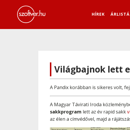
HÍREK
ÁRLISTÁ
Világbajnok lett
A Pandix korábban is sikeres volt, f
A Magyar Távirati Iroda közleményb
sakkprogram
lett az év rapid sakk
v
az élen a címvédővel, majd a rájátszá