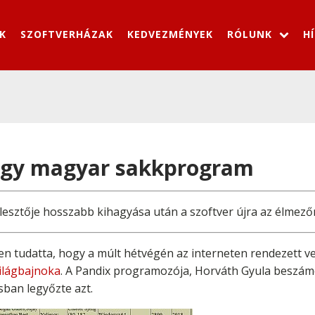
K
SZOFTVERHÁZAK
KEDVEZMÉNYEK
RÓLUNK
H
 egy magyar sakkprogram
ejlesztője hosszabb kihagyása után a szoftver újra az élmező
en tudatta, hogy a múlt hétvégén az interneten rendezett 
ilágbajnoka
. A Pandix programozója, Horváth Gyula beszámo
sban legyőzte azt.