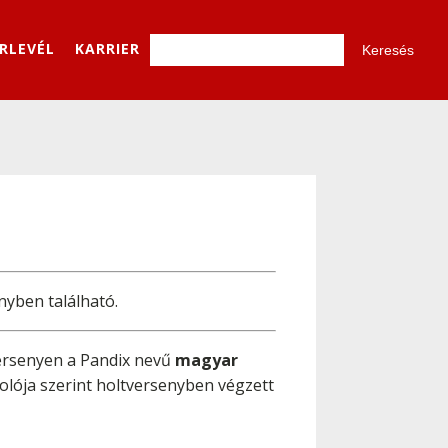
ÍRLEVÉL
KARRIER
nyben található.
versenyen a Pandix nevű
magyar
lója szerint holtversenyben végzett