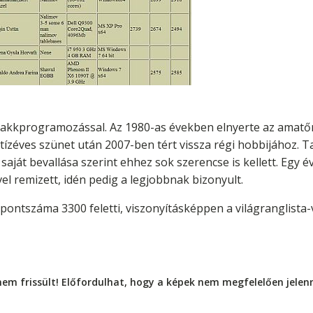
sakkprogramozással. Az 1980-as években elnyerte az amatőr 
 tízéves szünet után 2007-ben tért vissza régi hobbijához. T
e saját bevallása szerint ehhez sok szerencse is kellett. Eg
el remizett, idén pedig a legjobbnak bizonyult.
ő-pontszáma 3300 feletti, viszonyításképpen a világranglis
nem frissült! Előfordulhat, hogy a képek nem megfelelően jele