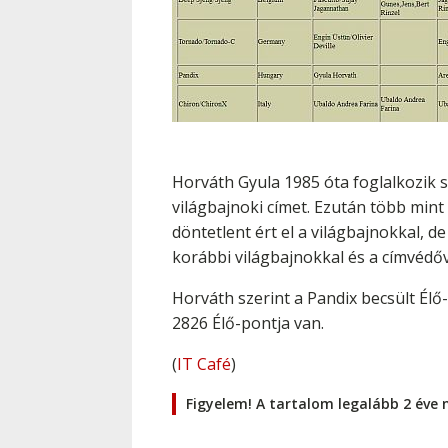
Horváth Gyula 1985 óta foglalkozik 
világbajnoki címet. Ezután több mint
döntetlent ért el a világbajnokkal, d
korábbi világbajnokkal és a címvédőv
Horváth szerint a Pandix becsült Él
2826 Élő-pontja van.
(
IT Café
)
Figyelem! A tartalom legalább 2 éve 