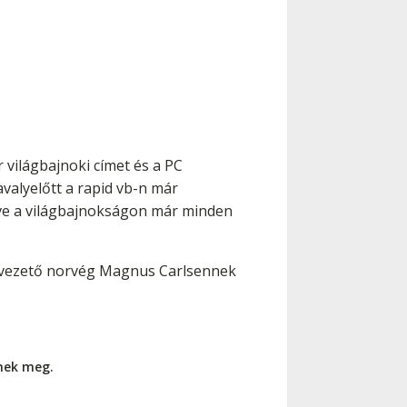
világbajnoki címet és a PC
avalyelőtt a rapid vb-n már
y éve a világbajnokságon már minden
ta-vezető norvég Magnus Carlsennek
nnek meg.