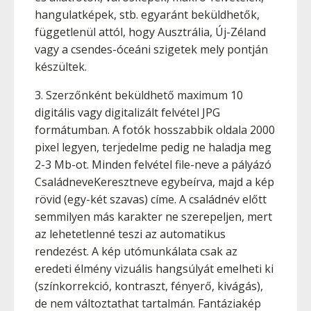
hangulatképek, stb. egyaránt beküldhetők,
függetlenül attól, hogy Ausztrália, Új-Zéland
vagy a csendes-óceáni szigetek mely pontján
készültek.
3. Szerzőnként beküldhető maximum 10
digitális vagy digitalizált felvétel JPG
formátumban. A fotók hosszabbik oldala 2000
pixel legyen, terjedelme pedig ne haladja meg
2-3 Mb-ot. Minden felvétel file-neve a pályázó
CsaládneveKeresztneve egybeírva, majd a kép
rövid (egy-két szavas) címe. A családnév előtt
semmilyen más karakter ne szerepeljen, mert
az lehetetlenné teszi az automatikus
rendezést. A kép utómunkálata csak az
eredeti élmény vizuális hangsúlyát emelheti ki
(színkorrekció, kontraszt, fényerő, kivágás),
de nem változtathat tartalmán. Fantáziakép