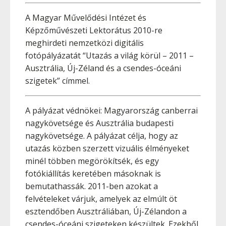
A Magyar Művelődési Intézet és
Képzőművészeti Lektorátus 2010-re
meghirdeti nemzetközi digitális
fotópályázatát “Utazás a világ körül – 2011 –
Ausztrália, Új-Zéland és a csendes-óceáni
szigetek” címmel.
A pályázat védnökei: Magyarország canberrai
nagykövetsége és Ausztrália budapesti
nagykövetsége. A pályázat célja, hogy az
utazás közben szerzett vizuális élményeket
minél többen megörökítsék, és egy
fotókiállítás keretében másoknak is
bemutathassák. 2011-ben azokat a
felvételeket várjuk, amelyek az elmúlt öt
esztendőben Ausztráliában, Új-Zélandon a
csendes-óceáni szigeteken készültek. Ezekből