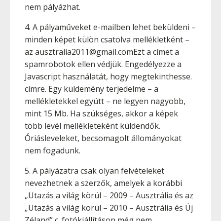
nem pályázhat.
4. A pályaműveket e-mailben lehet beküldeni –
minden képet külön csatolva mellékletként –
az ausztralia2011@gmail.comEzt a címet a
spamrobotok ellen védjük. Engedélyezze a
Javascript használatát, hogy megtekinthesse.
címre. Egy küldemény terjedelme – a
mellékletekkel együtt – ne legyen nagyobb,
mint 15 Mb. Ha szükséges, akkor a képek
több levél mellékleteként küldendők.
Óriásleveleket, becsomagolt állományokat
nem fogadunk.
5. A pályázatra csak olyan felvételeket
nevezhetnek a szerzők, amelyek a korábbi
„Utazás a világ körül – 2009 – Ausztrália és az
„Utazás a világ körül – 2010 – Ausztrália és Új
Zéland” c. fotókiállításon még nem