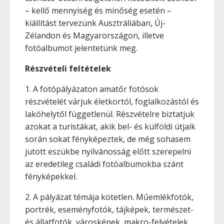
– kellő mennyiség és minőség esetén –
kiállítást tervezünk Ausztráliában, Új-
Zélandon és Magyarországon, illetve
fotóalbumot jelentetünk meg.
Részvételi feltételek
1. A fotópályázaton amatőr fotósok
részvételét várjuk életkortól, foglalkozástól és
lakóhelytől függetlenül. Részvételre biztatjuk
azokat a turistákat, akik bel- és külföldi útjaik
során sokat fényképeztek, de még sohasem
jutott eszükbe nyilvánosság előtt szerepelni
az eredetileg családi fotóalbumokba szánt
fényképekkel.
2. A pályázat témája kötetlen. Műemlékfotók,
portrék, eseményfotók, tájképek, természet-
és állatfotók, városképek, makro-felvételek,