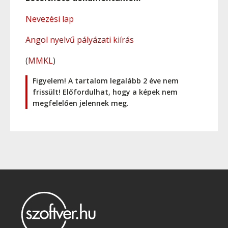
Nevezési lap
Angol nyelvű pályázati kiírás
(
MMKL
)
Figyelem! A tartalom legalább 2 éve nem
frissült! Előfordulhat, hogy a képek nem
megfelelően jelennek meg.