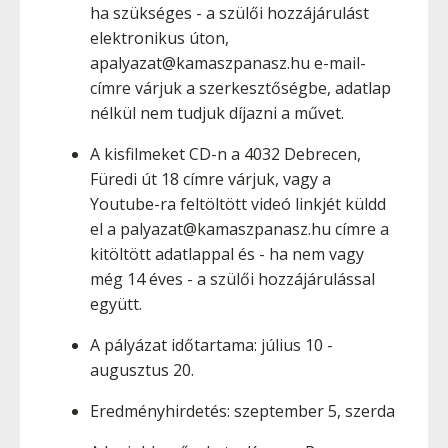
ha szükséges - a szülői hozzájárulást
elektronikus úton,
apalyazat@kamaszpanasz.hu e-mail-
címre várjuk a szerkesztőségbe, adatlap
nélkül nem tudjuk díjazni a művet.
A kisfilmeket CD-n a 4032 Debrecen,
Füredi út 18 címre várjuk, vagy a
Youtube-ra feltöltött videó linkjét küldd
el a palyazat@kamaszpanasz.hu címre a
kitöltött adatlappal és - ha nem vagy
még 14 éves - a szülői hozzájárulással
együtt.
A pályázat időtartama: július 10 -
augusztus 20.
Eredményhirdetés: szeptember 5, szerda