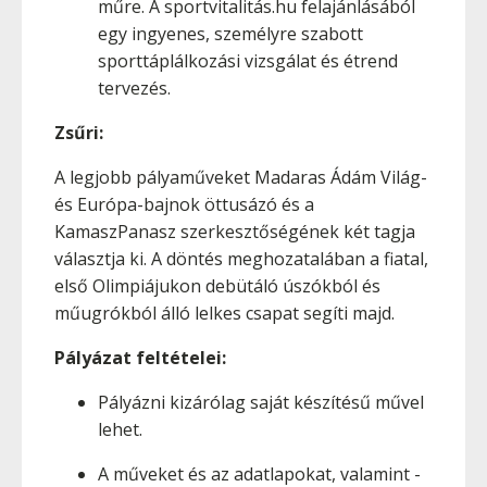
műre. A sportvitalitás.hu felajánlásából
egy ingyenes, személyre szabott
sporttáplálkozási vizsgálat és étrend
tervezés.
Zsűri:
A legjobb pályaműveket Madaras Ádám Világ-
és Európa-bajnok öttusázó és a
KamaszPanasz szerkesztőségének két tagja
választja ki. A döntés meghozatalában a fiatal,
első Olimpiájukon debütáló úszókból és
műugrókból álló lelkes csapat segíti majd.
Pályázat feltételei:
Pályázni kizárólag saját készítésű művel
lehet.
A műveket és az adatlapokat, valamint -