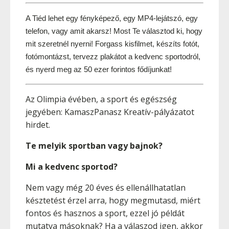
A Tiéd lehet egy fényképező, egy MP4-lejátszó, egy 
telefon, vagy amit akarsz! Most Te választod ki, hogy 
mit szeretnél nyerni! Forgass kisfilmet, készíts fotót, 
fotómontázst, tervezz plakátot a kedvenc sportodról, 
és nyerd meg az 50 ezer forintos fődíjunkat!
Az Olimpia évében, a sport és egészség
jegyében: KamaszPanasz Kreatív-pályázatot
hirdet.
Te melyik sportban vagy bajnok?
Mi a kedvenc sportod?
Nem vagy még 20 éves és ellenállhatatlan
késztetést érzel arra, hogy megmutasd, miért
fontos és hasznos a sport, ezzel jó példát
mutatva másoknak? Ha a válaszod igen, akkor