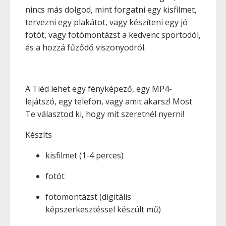
nincs más dolgod, mint forgatni egy kisfilmet,
tervezni egy plakátot, vagy készíteni egy jó
fotót, vagy fotómontázst a kedvenc sportodól,
és a hozzá fűződő viszonyodról.
A Tiéd lehet egy fényképező, egy MP4-
lejátszó, egy telefon, vagy amit akarsz! Most
Te választod ki, hogy mit szeretnél nyerni!
Készíts
kisfilmet (1-4 perces)
fotót
fotomontázst (digitális
képszerkesztéssel készült mű)