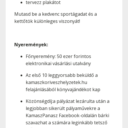
tervezz plakátot
Mutasd be a kedvenc sportágadat és a
kettőtök különleges viszonyát!
Nyeremények:
Főnyeremény: 50 ezer forintos
elektronikai vásárlási utalvány
Az első 10 leggyorsabb beküldő a
kamaszkoriveszhelyzetek.hu
felajánlásából könyvajándékot kap
Közönségdíj:a pályázat lezárulta után a
legjobban sikerült pályaművekre a
KamaszPanasz Facebook-oldalán bárki
szavazhat a számára leginkább tetsző