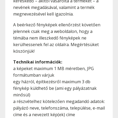
kereskedő – akitől vásárolta a terméket – a
nevének megadásával, valamint a termék
megnevezésével kell igazolnia.
A beérkező fényképek ellenőrzést követően
jelennek csak meg a weboldalon, hogy a
témába nem illeszkedő fényképek ne
kerülhessenek fel az oldalra. Megértésüket
köszönjük!
Technikai információk:
a képeket maximum 1 MB méretben, JPG
formátumban várjuk
egy házról, építkezésről maximum 3 db
fénykép küldhető be (ami egy pályázatnak
minősül)
a részvételhez kötelezően megadandó adatok:
pályázó neve, telefonszáma, települése, e-mail
címe és a nevezett kép(ek) címe