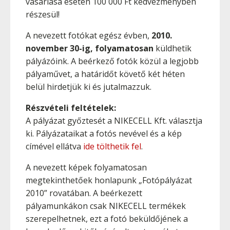
vásárlása esetén 100 000 Ft kedvezményben
részesül!
A nevezett fotókat egész évben,
2010.
november 30-ig, folyamatosan
küldhetik
pályázóink. A beérkező fotók közül a legjobb
pályaművet, a határidőt követő két héten
belül hirdetjük ki és jutalmazzuk.
Részvételi feltételek:
A pályázat győztesét a NIKECELL Kft. választja
ki. Pályázataikat a fotós nevével és a kép
címével ellátva
ide tölthetik fel
.
A nevezett képek folyamatosan
megtekinthetőek honlapunk „Fotópályázat
2010” rovatában. A beérkezett
pályamunkákon csak NIKECELL termékek
szerepelhetnek, ezt a fotó beküldőjének a