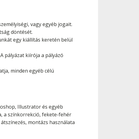
személyiségi, vagy egyéb jogait.
ttság döntését.
kát egy kiállítás keretén belül
 A pályázat kiírója a pályázó
hatja, minden egyéb célú
shop, Illustrator és egyéb
 a színkorrekció, fekete-fehér
. átszínezés, montázs használata