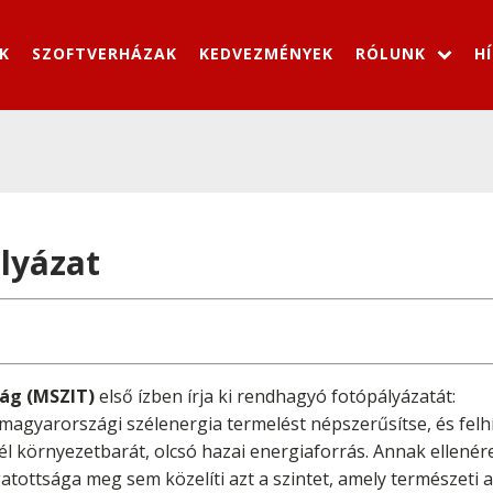
K
SZOFTVERHÁZAK
KEDVEZMÉNYEK
RÓLUNK
H
lyázat
ság (MSZIT)
első ízben írja ki rendhagyó fotópályázatát:
a magyarországi szélenergia termelést népszerűsítse, és felh
él környezetbarát, olcsó hazai energiaforrás. Annak ellené
gatottsága meg sem közelíti azt a szintet, amely természeti