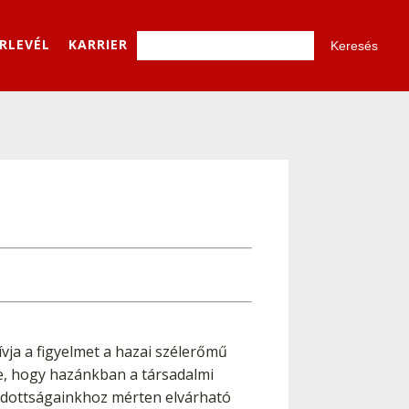
ÍRLEVÉL
KARRIER
ívja a figyelmet a hazai szélerőmű
re, hogy hazánkban a társadalmi
 adottságainkhoz mérten elvárható