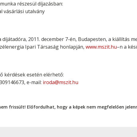
amunka részesül díjazásban:
al vásárlási utalvány
íjátadóra, 2011. december 7-én, Budapesten, a kiállítás me
Szélenergia Ipari Társaság honlapján,
www.mszit.hu
–n a kés
lő kérdések esetén elérhető:
6309146673, e-mail:
iroda@mszit.hu
nem frissült! Előfordulhat, hogy a képek nem megfelelően jele