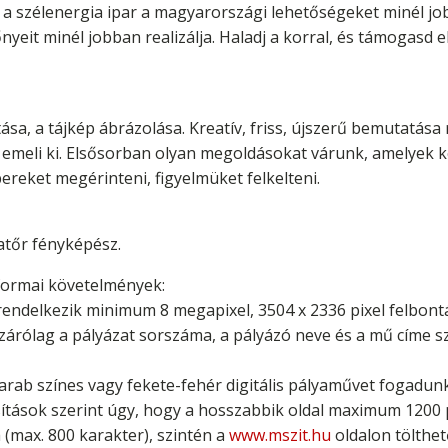
y a szélenergia ipar a magyarországi lehetőségeket minél jo
őnyeit minél jobban realizálja. Haladj a korral, és támogasd
a, a tájkép ábrázolása. Kreatív, friss, újszerű bemutatása
 emeli ki. Elsősorban olyan megoldásokat várunk, amelyek 
reket megérinteni, figyelmüket felkelteni.
atőr fényképész.
 formai követelmények:
endelkezik minimum 8 megapixel, 3504 x 2336 pixel felbontás
zárólag a pályázat sorszáma, a pályázó neve és a mű címe s
b színes vagy fekete-fehér digitális pályaművet fogadunk 
asítások szerint úgy, hogy a hosszabbik oldal maximum 1200 p
a (max. 800 karakter), szintén a
www.mszit.hu
oldalon tölthető