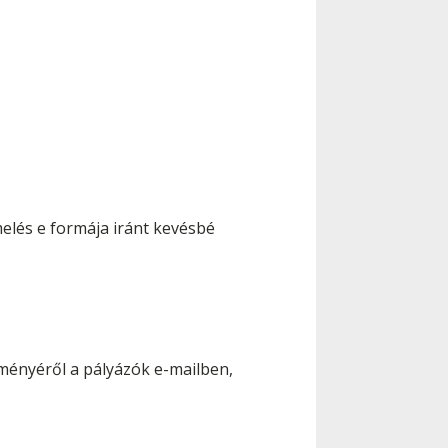
melés e formája iránt kevésbé
ményéről a pályázók e-mailben,