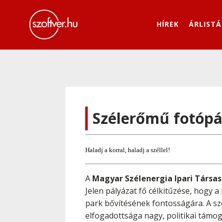
HÍREK
ÁRLISTÁ
Szélerőmű fotópá
Haladj a korral, haladj a széllel!
A
Magyar Szélenergia Ipari Társa
Jelen pályázat fő célkitűzése, hogy 
park bővítésének fontosságára. A sz
elfogadottsága nagy, politikai támo