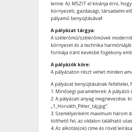
lenne. Az MSZIT el kívánja érni, hog
környezeti, gazdasági, társadalmi el
pályamű benyújtásával!
A pályázat tárgya:
A szélerőmű/szélerőművek modernitás
környezet és a technika harmóniáját
formája iránt kevésbé fogékony embe
A pályázók köre:
A pályázaton részt vehet minden am
A pályázat benyújtásának feltételei,
1. Minőségi paraméterek: A pályázó r
2. A pályázati anyag megnevezése: ki
„1_Horváth_Péter_táj.jpg”.
3. Személyenként maximum három dara
tölthető fel, az oldalon található ut
4. Az alkotás(ok) címe és rövid leírás