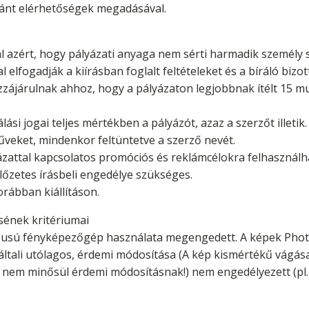
kívánt elérhetőségek megadásával.
lal azért, hogy pályázati anyaga nem sérti harmadik személy 
l elfogadják a kiírásban foglalt feltételeket és a bíráló bizo
zájárulnak ahhoz, hogy a pályázaton legjobbnak ítélt 15 mun
lási jogai teljes mértékben a pályázót, azaz a szerzőt illetik.
űveket, mindenkor feltüntetve a szerző nevét.
lyázattal kapcsolatos promóciós és reklámcélokra felhasznál
lőzetes írásbeli engedélye szükséges.
orábban kiállításon.
sének kritériumai
ípusú fényképezőgép használata megengedett. A képek Photo
tali utólagos, érdemi módosítása (A kép kismértékű vágása,
ás nem minősül érdemi módosításnak!) nem engedélyezett (pl