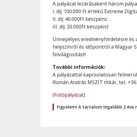
A pályázat lezárásaként három pály
I. díj: 100.000 Ft értékű Extreme Digit
II. díj: 40.000Ft készpénz
III. díj: 20.000Ft készpénz
Ünnepélyes eredményhirdetésre és a d
helyszínről és időpontról a Magyar 
felvilágosítást!
További információk:
A pályázattal kapcsolatosan felmerü
Román András MSZIT titkár, tel.: +3
(
Fotópályázat
)
Figyelem! A tartalom legalább 2 éve 