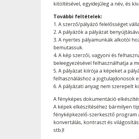
kitöltésével, egyidejűleg a név, és 
További feltételek:
1. A szerző/pályázó felelősséget vál
2. A pályázók a pályázat benyújtásáva
3. A nyertes pályamunkák alkotói hoz
bemutassuk.
4. A kép szerzői, vagyoni és felhaszná
beleegyezésével felhasználhatja a m
5. A pályázat kiírója a képeket a pá
felhasználáshoz a jogtulajdonosok e
6. A pályázati anyag nem szerepelt k
A fényképes dokumentáció elkészíté
A képek elkészítéséhez bármilyen t
fényképkezelő-szerkesztő program ál
konvertálás, kontraszt és világosít
stb.)!