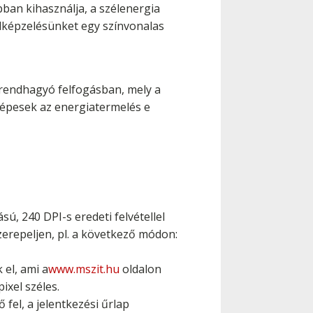
bban kihasználja, a szélenergia
 elképzelésünket egy színvonalas
 rendhagyó felfogásban, mely a
képesek az energiatermelés e
ú, 240 DPI-s eredeti felvétellel
zerepeljen, pl. a következő módon:
el, ami a
www.mszit.hu
oldalon
ixel széles.
 fel, a jelentkezési űrlap