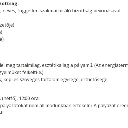
izottság:
, neves, független szakmai bíráló bizottság bevonásával.
zetője)
e)
e)
lel meg tartalmilag, esztétikailag a pályamű. (Az energiater
elmüket felkelti-e.)
, képi és szöveges tartalom egysége, érthetősége.
(hétfő), 12:00 óra!
 pályázatokat nem áll módunkban értékelni. A pályázat ered
t!