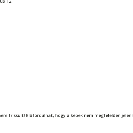
us 12.
nem frissült! Előfordulhat, hogy a képek nem megfelelően jele