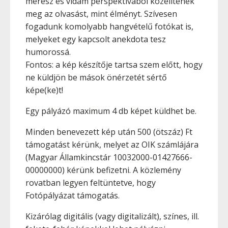
merész és vidám perspektívából közelítenék
meg az olvasást, mint élményt. Szívesen
fogadunk komolyabb hangvételű fotókat is,
melyeket egy kapcsolt anekdota tesz
humorossá.
Fontos: a kép készítője tartsa szem előtt, hogy
ne küldjön be mások önérzetét sértő
képe(ke)t!
Egy pályázó maximum 4 db képet küldhet be.
Minden benevezett kép után 500 (ötszáz) Ft
támogatást kérünk, melyet az OIK számlájára
(Magyar Államkincstár 10032000-01427666-
00000000) kérünk befizetni. A közlemény
rovatban legyen feltüntetve, hogy
Fotópályázat támogatás.
Kizárólag digitális (vagy digitalizált), színes, ill.