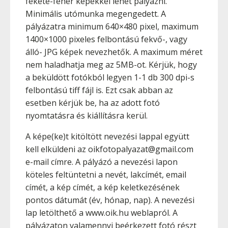
fekete-fehér képekkel lehet pályázni.
Minimális utómunka megengedett. A
pályázatra minimum 640×480 pixel, maximum
1400×1000 pixeles felbontású fekvő-, vagy
álló- JPG képek nevezhetők. A maximum méret
nem haladhatja meg az 5MB-ot. Kérjük, hogy
a beküldött fotókból legyen 1-1 db 300 dpi-s
felbontású tiff fájl is. Ezt csak abban az
esetben kérjük be, ha az adott fotó
nyomtatásra és kiállításra kerül.
A képe(ke)t kitöltött nevezési lappal együtt
kell elküldeni az oikfotopalyazat@gmail.com
e-mail címre. A pályázó a nevezési lapon
köteles feltüntetni a nevét, lakcímét, email
címét, a kép címét, a kép keletkezésének
pontos dátumát (év, hónap, nap). A nevezési
lap letölthető a www.oik.hu weblapról. A
pályázaton valamennyi beérkezett fotó részt