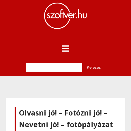
Olvasni jó! – Fotózni jó! –
Nevetni jó! – fotópályázat