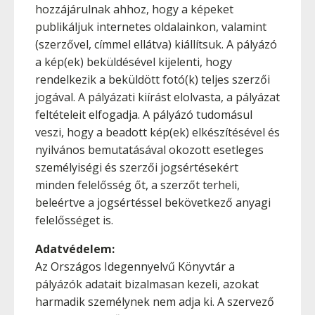
hozzájárulnak ahhoz, hogy a képeket
publikáljuk internetes oldalainkon, valamint
(szerzővel, címmel ellátva) kiállítsuk. A pályázó
a kép(ek) beküldésével kijelenti, hogy
rendelkezik a beküldött fotó(k) teljes szerzői
jogával. A pályázati kiírást elolvasta, a pályázat
feltételeit elfogadja. A pályázó tudomásul
veszi, hogy a beadott kép(ek) elkészítésével és
nyilvános bemutatásával okozott esetleges
személyiségi és szerzői jogsértésekért
minden felelősség őt, a szerzőt terheli,
beleértve a jogsértéssel bekövetkező anyagi
felelősséget is.
Adatvédelem:
Az Országos Idegennyelvű Könyvtár a
pályázók adatait bizalmasan kezeli, azokat
harmadik személynek nem adja ki. A szervező