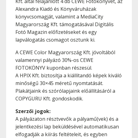
Kft. által felajánlott 4 db CEWE Fotókönyvet, az
Alexandra Kiadó és Könyváruházak
könyvcsomagját, valamint a MediaCity
Magyarország Kft. támogatásával Digitális
Fotó Magazin előfizetéseket és egy
lapválogatás csomagot osztunk ki.
A CEWE Color Magyarország Kft. jóvoltából
valamennyi pályázó 30%-os CEWE
FOTOKÖNYV kuponban részesül.
A HPIX Kft. biztosítja a kiállítandó képek kiváló
minőségű 30×45 méretű nyomtatását.
Plakátjaink és szórólapjaink előállításáról a
COPYGURU Kft. gondoskodik.
Szerzői jogok:
A pályázaton résztvevők a pályamű(vek) és a
jelentkezési lap beküldésével automatikusan
elfogadják a kiírás feltételeit, és egyben