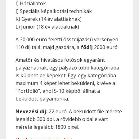
I) Háziállatok
J) Speciális képalkotási technikák
K) Gyerek (14 év alattiaknak)
L) Junior (18 év alattiaknak)
A 30.000 euró feletti összdíjazású versenyen
110 díj talál majd gazdára, a
fődíj
2000 euró.
Amatőr és hivatásos fotósok egyaránt
pályázhatnak, egy pályázó több kategóriába
is küldhet be képeket. Egy-egy kategóriába
maximum 4 képet lehet beküldeni, kivéve a
“Portfólió”, ahol 5-10 képből állhat a
beküldött pályamunka.
Nevezési díj:
22 euró. A beküldött file mérete
legalább 300 dpi, a rövidebb oldal elvárt
mérete legalább 1800 pixel.