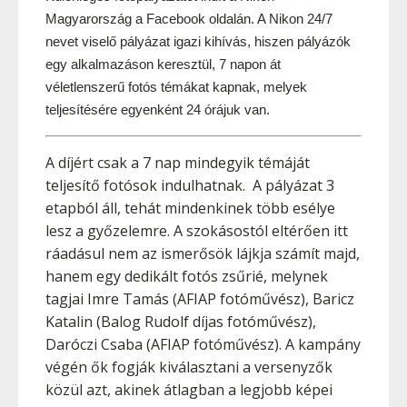
Magyarország a Facebook oldalán. A Nikon 24/7 
nevet viselő pályázat igazi kihívás, hiszen pályázók 
egy alkalmazáson keresztül, 7 napon át 
véletlenszerű fotós témákat kapnak, melyek 
teljesítésére egyenként 24 órájuk van.
A díjért csak a 7 nap mindegyik témáját
teljesítő fotósok indulhatnak. A pályázat 3
etapból áll, tehát mindenkinek több esélye
lesz a győzelemre. A szokásostól eltérően itt
ráadásul nem az ismerősök lájkja számít majd,
hanem egy dedikált fotós zsűrié, melynek
tagjai Imre Tamás (AFIAP fotóművész), Baricz
Katalin (Balog Rudolf díjas fotóművész),
Daróczi Csaba (AFIAP fotóművész). A kampány
végén ők fogják kiválasztani a versenyzők
közül azt, akinek átlagban a legjobb képei