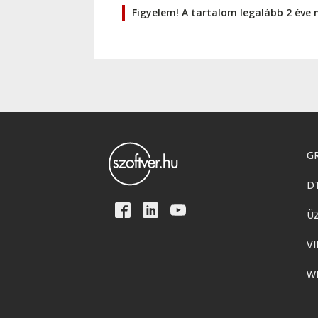
Figyelem! A tartalom legalább 2 éve 
GR
D
Ü
VI
W