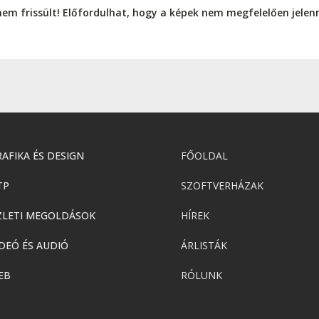
nem frissült! Előfordulhat, hogy a képek nem megfelelően jele
AFIKA ÉS DESIGN
FŐOLDAL
TP
SZOFTVERHÁZAK
ZLETI MEGOLDÁSOK
HÍREK
DEÓ ÉS AUDIÓ
ÁRLISTÁK
EB
RÓLUNK