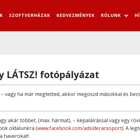
K
SZOFTVERHÁZAK
KEDVEZMÉNYEK
RÓLUNK
H
 LÁTSZ! fotópályázat
, – vagy ha már megtetted, akkor megoszd másokkal és bezse
agy akár többet, (max. hármat), – képaláírással vagy egy röv
ook oldalunkra (
www.facebook.com/adsideracsoport
). A le
 a haverokat!