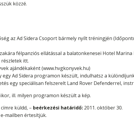
esszük közzé.
tőség az Ad Sidera Csoport bármely nyílt tréningjén (Időponto
jszakára félpanziós ellátással a balatonkenesei Hotel Marin
észletek itt.
nyvek ajándékaként (www.hvgkonyvek.hu)
y egy Ad Sidera programon készült, indulhatsz a különdíjun
etés egy speciálisan felszerelt Land Rover Defenderrel, ins
kor, ill. milyen programon készült a kép.
 címre küldd, –
beérkezési határidő:
2011. október 30.
e-mailben értesítjük.