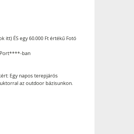
k itt) ÉS egy 60.000 Ft értékű Fotó
a Port****-ban
kért: Egy napos terepjárós
truktorral az outdoor bázisunkon.