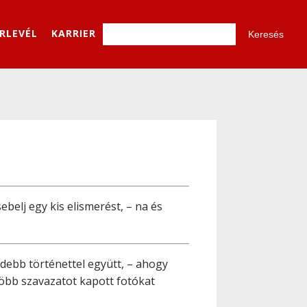
ÍRLEVÉL
KARRIER
belj egy kis elismerést, – na és
idebb történettel együtt, – ahogy
gtöbb szavazatot kapott fotókat