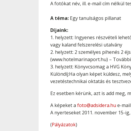
A fotókat név, ill. e-mail cím nélkül t
A téma:
Egy tanulságos pillanat
Díjaink:
1. helyzett: Ingyenes részvételi lehe
vagy kaland felszerelési utalvány
2. helyzett: 2 személyes pihenés 2 é
(www.hotelmarinaport.hu) – További r
3. helyzett: Könyvcsomag a HVG Kö
Különdíj:Ha olyan képet küldesz, mel
vezetéstechnikai oktatás és tesztvez
Ez esetben kérünk, azt is add meg, mi
A képeket a
foto@adsidera.hu
e-mail
A nyerteseket 2011. november 15-ig, 
(
Pályázatok
)