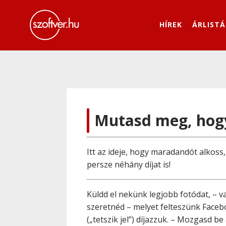
HÍREK
ÁRLISTÁ
Mutasd meg, hogy
Itt az ideje, hogy maradandót alkoss
persze néhány díjat is!
Küldd el nekünk legjobb fotódat, – v
szeretnéd – melyet felteszünk Faceb
(„tetszik jel”) díjazzuk. – Mozgasd be