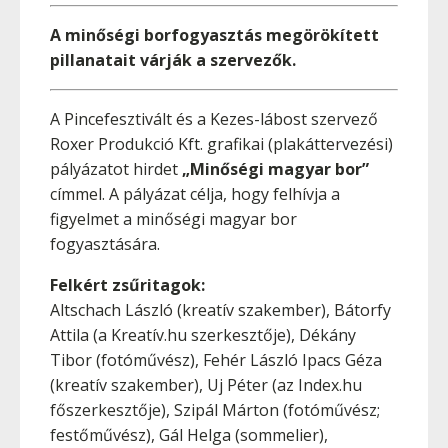
A minőségi borfogyasztás megörökített
pillanatait várják a szervezők.
A Pincefesztivált és a Kezes-lábost szervező
Roxer Produkció Kft. grafikai (plakáttervezési)
pályázatot hirdet
„Minőségi magyar bor”
címmel. A pályázat célja, hogy felhívja a
figyelmet a minőségi magyar bor
fogyasztására.
Felkért zsűritagok:
Altschach László (kreatív szakember), Bátorfy
Attila (a Kreatív.hu szerkesztője), Dékány
Tibor (fotóművész), Fehér László Ipacs Géza
(kreatív szakember), Uj Péter (az Index.hu
főszerkesztője), Szipál Márton (fotóművész;
festőművész), Gál Helga (sommelier),