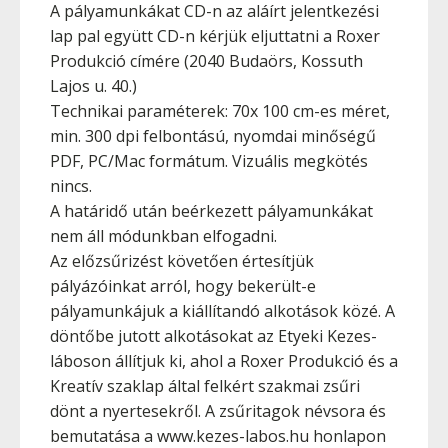
A pályamunkákat CD-n az aláírt jelentkezési
lap pal együtt CD-n kérjük eljuttatni a Roxer
Produkció címére (2040 Budaörs, Kossuth
Lajos u. 40.)
Technikai paraméterek: 70x 100 cm-es méret,
min. 300 dpi felbontású, nyomdai minőségű
PDF, PC/Mac formátum. Vizuális megkötés
nincs.
A határidő után beérkezett pályamunkákat
nem áll módunkban elfogadni.
Az előzsűrizést követően értesítjük
pályázóinkat arról, hogy bekerült-e
pályamunkájuk a kiállítandó alkotások közé. A
döntőbe jutott alkotásokat az Etyeki Kezes-
láboson állítjuk ki, ahol a Roxer Produkció és a
Kreatív szaklap által felkért szakmai zsűri
dönt a nyertesekről. A zsűritagok névsora és
bemutatása a www.kezes-labos.hu honlapon