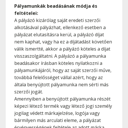
Pályamunkák beadásának módja és
feltételei:
A pályázó kizárólag saját eredeti szerzői
alkotásával pályázhat, ellenkező esetben a
pályázat elutasításra kerül, a pályázó díjat
nem kaphat, vagy ha ez a díjátadást követően
válik ismertté, akkor a pályázó köteles a díjat
visszaszolgáltatni. A pályázó a pályamunka
beadásakor írásban köteles nyilatkozni a
pályamunkájáról, hogy az saját szerzői műve,
továbbá felelősséget vállal azért, hogy az
általa benyújtott pályamunka nem sérti más
szerzői jogát.
Amennyiben a benyújtott pályamunka részét
képezi létező termék vagy létező jogi személy
jogilag védett márkajelzése, logója vagy
bármilyen más arculati eleme, a pályázat
érvényességének feltétele az adott márka,