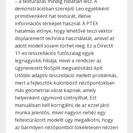
– a textúrázás mindig hibátlan lesz. A
demonstrációban szereplő Leo egyébként
primitívenként hat textúrát, illetve
információs térképet használ. A PTEX
hatalmas előnye, hogy lehetővé teszi vektor
displacement technika használatát, amivel az
adott modell sosem törhet meg. Ez a DirectX
11-es tesszellációs futószalag egyik
legnagyobb hibája, mivel a rendszer az
úgynevezett NoSplit megvalósítást épít.
Utóbbi adaptív tesszelláció mellett problémás,
mert a fejlesztők különböző nézőpontokban
más geometriai vázat kapnak, amely
helyenként úgymond szétnyílhat. Ezt
manuálisan kell korrigálni, de az ezzel járó
munka jelentős, mivel nagyon nehéz egy
feltextúrázott modellt úgy megalkotni, hogy
az bármilyen nézőpontból tökéletesen nézzen