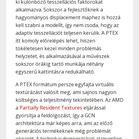
ki különböző tesszellációs faktorokat
alkalmazva. Sokszor a fejlesztőknek a
hagyományos displacement maphez is hozzá
kell szabni a modellt, így nem csoda, hogy az
adaptív tesszellációt teljesen kerülik. A PTEX
itt komoly előrelépés lehet, hiszen
tökéletesen kezel minden problémás
helyzetet, és alkalmazásával a művészek
sokszor órákig tartó munkája néhány
egyszerű kattintásra redukálható.
A PTEX formátum persze egyfajta virtuális
textúrázást valósít meg, ami sajnos nagyon
költséges a teljesítmény tekintetében. Az AMD
a
Partially Resident Textures
eljárással
gyorsítja a feldolgozást, így a GCN
architektúra már képes arra, ami az előző
generációs termékeknek még problémát
okozott. A technikai demonstráció alapvetően