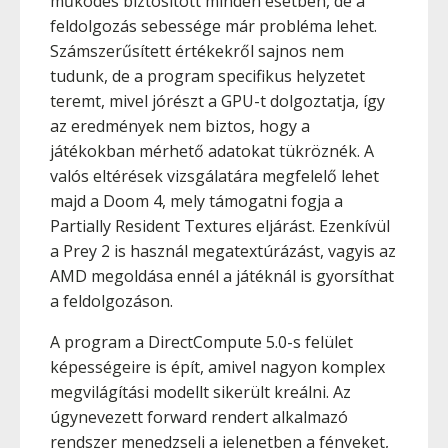
működés biztosított minden esetben, de a
feldolgozás sebessége már probléma lehet.
Számszerűsített értékekről sajnos nem
tudunk, de a program specifikus helyzetet
teremt, mivel jórészt a GPU-t dolgoztatja, így
az eredmények nem biztos, hogy a
játékokban mérhető adatokat tükröznék. A
valós eltérések vizsgálatára megfelelő lehet
majd a Doom 4, mely támogatni fogja a
Partially Resident Textures eljárást. Ezenkívül
a Prey 2 is használ megatextúrázást, vagyis az
AMD megoldása ennél a játéknál is gyorsíthat
a feldolgozáson.
A program a DirectCompute 5.0-s felület
képességeire is épít, amivel nagyon komplex
megvilágítási modellt sikerült kreálni. Az
úgynevezett forward rendert alkalmazó
rendszer menedzseli a jelenetben a fényeket,