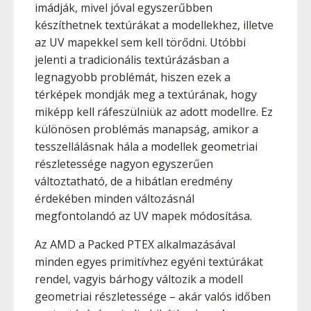
imádják, mivel jóval egyszerűbben
készíthetnek textúrákat a modellekhez, illetve
az UV mapekkel sem kell törődni. Utóbbi
jelenti a tradicionális textúrázásban a
legnagyobb problémát, hiszen ezek a
térképek mondják meg a textúrának, hogy
miképp kell ráfeszülniük az adott modellre. Ez
különösen problémás manapság, amikor a
tesszellálásnak hála a modellek geometriai
részletessége nagyon egyszerűen
változtatható, de a hibátlan eredmény
érdekében minden változásnál
megfontolandó az UV mapek módosítása.
Az AMD a Packed PTEX alkalmazásával
minden egyes primitívhez egyéni textúrákat
rendel, vagyis bárhogy változik a modell
geometriai részletessége – akár valós időben