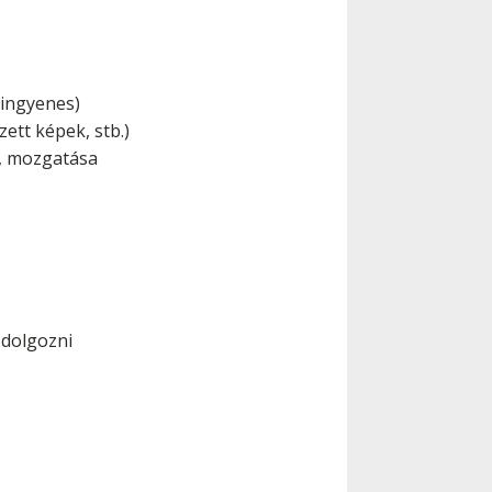
 ingyenes)
ett képek, stb.)
e, mozgatása
 dolgozni