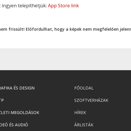
ingyen telepíthetjük:
App Store link
nem frissült! Előfordulhat, hogy a képek nem megfelelően jele
AFIKA ÉS DESIGN
FŐOLDAL
TP
SZOFTVERHÁZAK
ZLETI MEGOLDÁSOK
HÍREK
DEÓ ÉS AUDIÓ
ÁRLISTÁK