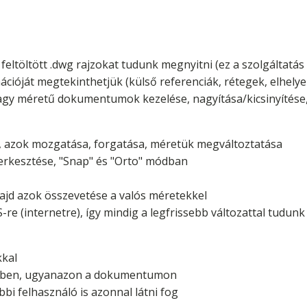
feltöltött .dwg rajzokat tudunk megnyitni (ez a szolgáltatás
óját megtekinthetjük (külső referenciák, rétegek, elhelyez
, nagy méretű dokumentumok kezelése, nagyítása/kicsinyítés
l, azok mozgatása, forgatása, méretük megváltoztatása
zerkesztése, "Snap" és "Orto" módban
majd azok összevetése a valós méretekkel
(internetre), így mindig a legfrissebb változattal tudunk
kal
időben, ugyanazon a dokumentumon
bbi felhasználó is azonnal látni fog