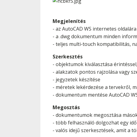
Megjelenítés
- az AutoCAD WS internetes oldalára 
- a .dwg dokumentum minden informáci
- teljes multi-touch kompatibilitás
Szerkesztés
- objektumok kiválasztása érintésse
- alakzatok pontos rajzolása vagy s
- jegyzetek készítése
- méretek lekérdezése a tervekről, 
- dokumentum mentése AutoCAD WS-re 
Megosztás
- dokumentumok megosztása mások
- több felhasználó dolgozhat egy 
- valós idejű szerkesztések, amit a tö