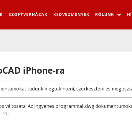
K
SZOFTVERHÁZAK
KEDVEZMÉNYEK
RÓLUNK
H
oCAD iPhone-ra
ntumokat tudunk megtekinteni, szerkeszteni és megosztan
os változata. Az ingyenes programmal .dwg dokumentumokat
-ról.