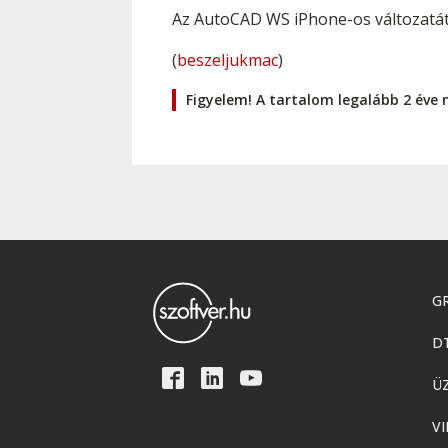
Az AutoCAD WS iPhone-os változatát 
(
beszeljukmac
)
Figyelem! A tartalom legalább 2 éve 
GR
D
Ü
VI