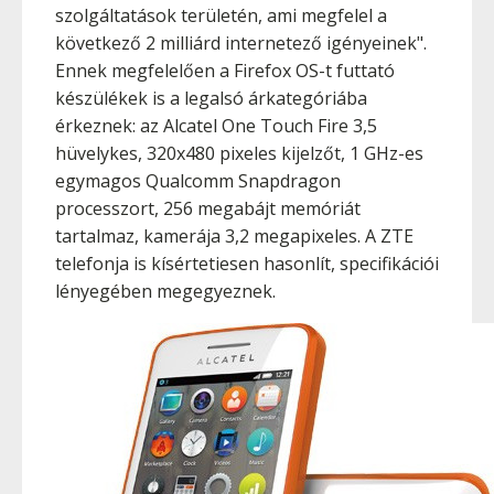
szolgáltatások területén, ami megfelel a
következő 2 milliárd internetező igényeinek".
Ennek megfelelően a Firefox OS-t futtató
készülékek is a legalsó árkategóriába
érkeznek: az Alcatel One Touch Fire 3,5
hüvelykes, 320x480 pixeles kijelzőt, 1 GHz-es
egymagos Qualcomm Snapdragon
processzort, 256 megabájt memóriát
tartalmaz, kamerája 3,2 megapixeles. A ZTE
telefonja is kísértetiesen hasonlít, specifikációi
lényegében megegyeznek.