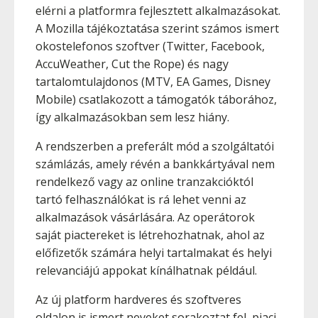
elérni a platformra fejlesztett alkalmazásokat.
A Mozilla tájékoztatása szerint számos ismert
okostelefonos szoftver (Twitter, Facebook,
AccuWeather, Cut the Rope) és nagy
tartalomtulajdonos (MTV, EA Games, Disney
Mobile) csatlakozott a támogatók táborához,
így alkalmazásokban sem lesz hiány.
A rendszerben a preferált mód a szolgáltatói
számlázás, amely révén a bankkártyával nem
rendelkező vagy az online tranzakcióktól
tartó felhasználókat is rá lehet venni az
alkalmazások vásárlására. Az operátorok
saját piactereket is létrehozhatnak, ahol az
előfizetők számára helyi tartalmakat és helyi
relevanciájú appokat kínálhatnak például.
Az új platform hardveres és szoftveres
oldalon is ismert neveket sorakoztat fel, piaci