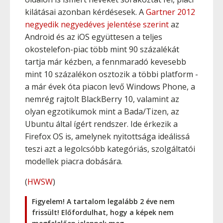
kilátásai azonban kérdésesek. A
Gartner 2012
negyedik negyedéves jelentése szerint
az
Android és az iOS együttesen a teljes
okostelefon-piac több mint 90 százalékát
tartja már kézben, a fennmaradó kevesebb
mint 10 százalékon osztozik a többi platform -
a már évek óta piacon levő Windows Phone, a
nemrég rajtolt BlackBerry 10, valamint az
olyan egzotikumok mint a Bada/Tizen, az
Ubuntu által ígért rendszer. Ide érkezik a
Firefox OS is, amelynek nyitottsága ideálissá
teszi azt a legolcsóbb kategóriás, szolgáltatói
modellek piacra dobására.
(
HWSW
)
Figyelem! A tartalom legalább 2 éve nem
frissült! Előfordulhat, hogy a képek nem