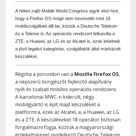
A héten zajló Mobile World Congress egyik első híre, 
hogy a Firefox OS mögé nem kevesebb mint 18 
mobilszolgáltató állt be, köztük a Deutsche Telekom 
és a Telenor is. Az operációs rendszert felkarolta a 
ZTE, a Huawei, az LG és az Alcatel is, ezek lehetnek 
a jövő legalsó kategóriás, szolgáltatók által márkázott 
készülékei.
Régóta a porondon van a
Mozilla Firefox OS
,
a népszerű böngészőt fejlesztő alapítvány
nyílt és szabad mobilos operációs rendszere.
A barcelonai MWC-n kiderült, négy
mobilgyártó is épít majd készüléket a
platformra, ezek az Alcatel, a, a Huawei, az LG
és a ZTE. A készülékeket 18 operátor biztosan
forgalmazni fogja, köztük a magyarországi
érdekeltséggel rendelkező Deutsche Telekom