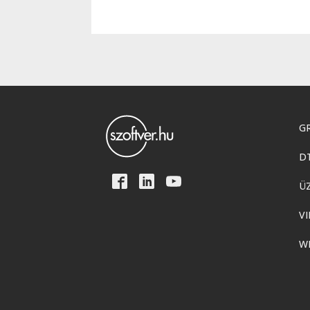
GR
D
Ü
VI
W