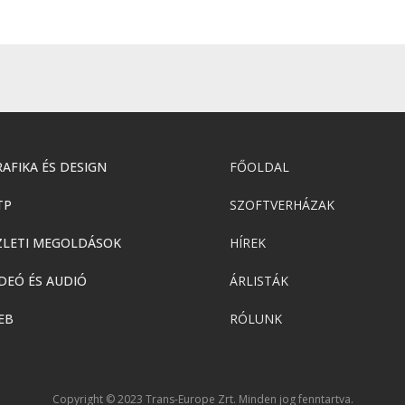
AFIKA ÉS DESIGN
FŐOLDAL
TP
SZOFTVERHÁZAK
ZLETI MEGOLDÁSOK
HÍREK
DEÓ ÉS AUDIÓ
ÁRLISTÁK
EB
RÓLUNK
Copyright © 2023 Trans-Europe Zrt. Minden jog fenntartva.