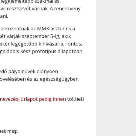
k legkiemeltebb szakmai és
vil résztvevőt várnak. A rendezvény
ani.
utatkozhatnak az MMKlaszter és a
sét várják szeptember 5-ig, akik
tér legégetőbb kihívásaira. Fontos,
galábbis kész prototípus állapotban
zkedő pályaművek előnyben
t növelésében és az egészségügyben
nevezési űrlapot pedig innen
töltheti
nnek meg.