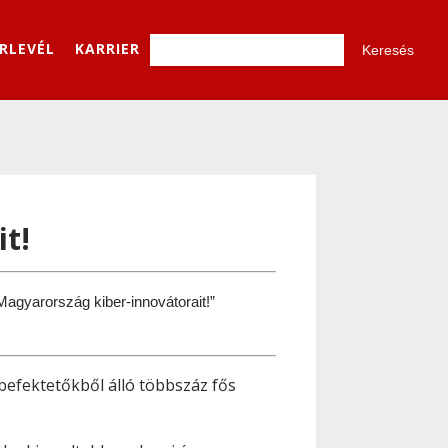
ÍRLEVÉL
KARRIER
it!
gyarország kiber-innovátorait!” 
befektetőkből álló többszáz fős