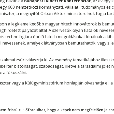
meg hazánk a
Budapesti Kibertér Konferenciát
, az év egyi
gy 600 nemzetközi kormányzati, vállalati, tudományos és ci
iszter, a megnyitót Orbán Viktor miniszterelnök fogja tart
ításon a legkiemelkedőbb magyar hitech innovátorok is bem
hirdetett pályázat által. A szervezők olyan fiatalok nevezé
s technológiára épülő hitech megoldásokat kínálnak a kiber
l nevezzenek, amelyek látványosan bemutathatók, vagyis le
 szakmai zsűri választja ki. Az esemény tematikájához illes
ibertér biztonságát, szabadságát, illetve a társadalmi jólé
ra fókuszálni.
aszter vagy a Külügyminisztérium honlapján olvashatja el, a
nem frissült! Előfordulhat, hogy a képek nem megfelelően jele