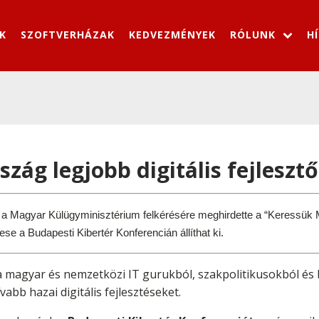
K
SZOFTVERHÁZAK
KEDVEZMÉNYEK
RÓLUNK
H
ág legjobb digitális fejlesztő
 a Magyar Külügyminisztérium felkérésére meghirdette a “Keressük Ma
e a Budapesti Kibertér Konferencián állíthat ki.
a magyar és nemzetközi IT gurukból, szakpolitikusokból és 
bb hazai digitális fejlesztéseket.