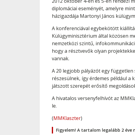
2012 október 4-én és 5-én rendezi 
diplomáciai eseményét, amelyre minte
házigazdája Martonyi János külügymin
A konferenciával egybekötött kiáll
Külügyminisztérium által közösen meg
nemzetközi szintű, infokommunikáció
hogy a résztvevők olyan projektekke
vannak.
A 20 legjobb pályázót egy független
részesülnek, így érdemes például a k
játszott szerepét erősítő megoldások
A hivatalos versenyfelhívót az MMKl
le.
(
MMKlaszter
)
Figyelem! A tartalom legalább 2 éve 